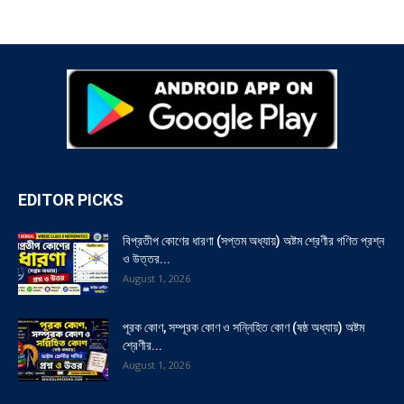
EDITOR PICKS
বিপ্রতীপ কোণের ধারণা (সপ্তম অধ্যায়) অষ্টম শ্রেণীর গণিত প্রশ্ন
ও উত্তর...
August 1, 2026
পূরক কোণ, সম্পূরক কোণ ও সন্নিহিত কোণ (ষষ্ঠ অধ্যায়) অষ্টম
শ্রেণীর...
August 1, 2026