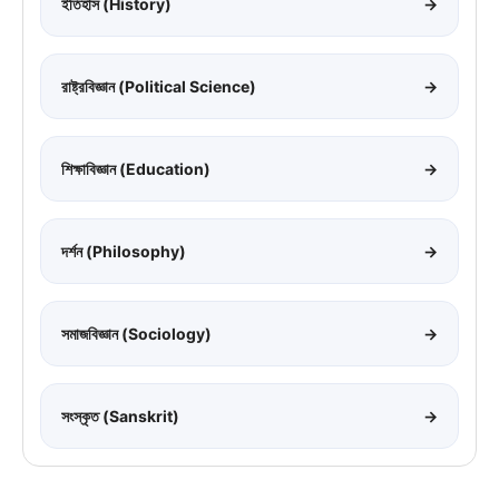
ইতিহাস (History)
→
রাষ্ট্রবিজ্ঞান (Political Science)
→
শিক্ষাবিজ্ঞান (Education)
→
দর্শন (Philosophy)
→
সমাজবিজ্ঞান (Sociology)
→
সংস্কৃত (Sanskrit)
→