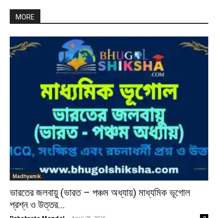
MORE
Madhyamik
ভারতের জলবায়ু (ভারত – পঞ্চম অধ্যায়) মাধ্যমিক ভূগোল
প্রশ্ন ও উত্তর...
Debabrata Mandal
-
April 28, 2026
0