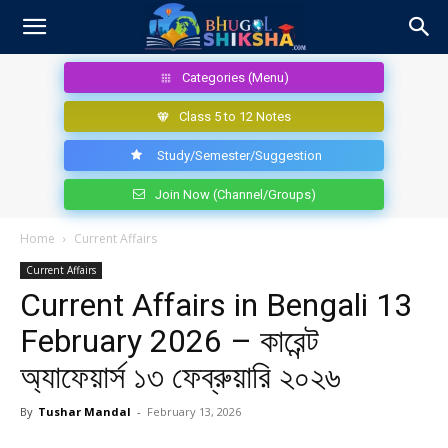
Categories (Menu)
Class 5 to 12 Notes
Study/Semester/Suggestion
Join Now (Channel/Groups)
Home
Current Affairs
Current Affairs
Current Affairs in Bengali 13
February 2026 – কারেন্ট
অ্যাফেয়ার্স ১৩ ফেব্রুয়ারি ২০২৬
By
Tushar Mandal
-
February 13, 2026