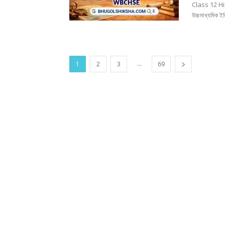
Class 12 His
উচ্চমাধ্যমিক 
...
1
2
3
69