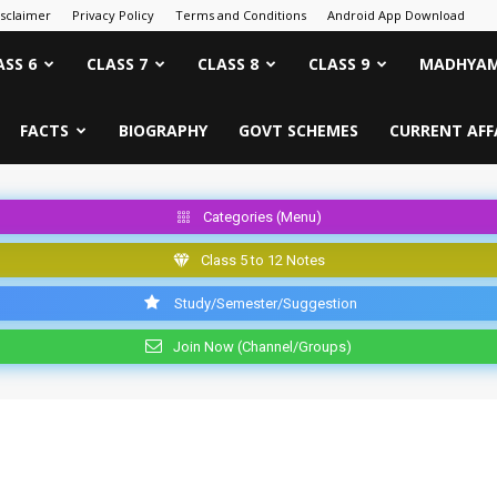
isclaimer
Privacy Policy
Terms and Conditions
Android App Download
ASS 6
CLASS 7
CLASS 8
CLASS 9
MADHYAM
FACTS
BIOGRAPHY
GOVT SCHEMES
CURRENT AFF
Categories (Menu)
Class 5 to 12 Notes
Study/Semester/Suggestion
Join Now (Channel/Groups)