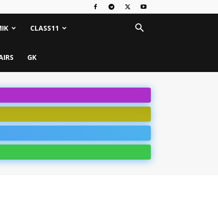
IK
CLASS11
AIRS
GK