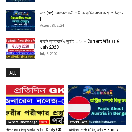
ভাত (গল্প) মহাশ্বেতা দেবী – উচ্চমাধ্যমিক বাংলা প্রশ্ন ও উত্তর
|...
August 29, 2024
কারেন্ট অ্যাফেয়ার্স ৬ জুলাই ২০২০ – Current Affairs 6
July 2020
July 6, 2020
ALL
General Knowledge
World Facts
পশ্চিমবঙ্গের কিছু অজানা তথ্য | Daily GK
অস্ট্রিয়া সম্পর্কে কিছু তথ্য – Facts