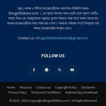
স্কুল, কলেজ ও বিভিন্ন ছাত্রছাত্রীদের পড়াশোনার ডিজিটাল মাধ্যম
BhugolShiksha.com । এর প্রধান উদ্দেশ্য পঞ্চম শ্রেণী থেকে দ্বাদশ শ্রেণীর
সমস্ত বিষয় এবং গ্রাজুয়েশনের শুধুমাত্র ভূগোল বিষয়কে সহজ বাংলা ভাষায় আলোচনার
মাধ্যমে ছাত্রছাত্রীদের কাছে সহজ করে তোলা। আমাদের পরিষেবা সম্পূর্ণ বিনামূল্যে তাই
সমস্ত ছাত্রছাত্রীরা উপকৃত হবেন।
Contact us:
BhugolShikshaKendra@gmail.com
FOLLOW US
Home
About us
Contact us
Copyright Policy
Disclaimer
Privacy Policy
Terms and Conditions
Android App Download
© 2018 - 2026 Copyright BhugolShiksha.com | All Rights Received