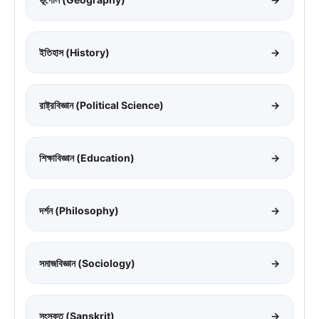
ইতিহাস (History)
→
রাষ্ট্রবিজ্ঞান (Political Science)
→
শিক্ষাবিজ্ঞান (Education)
→
দর্শন (Philosophy)
→
সমাজবিজ্ঞান (Sociology)
→
সংস্কৃত (Sanskrit)
→