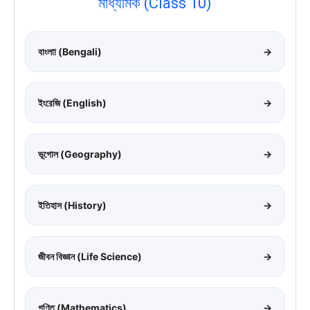
মাধ্যমিক (Class 10)
বাংলাা (Bengali)
→
ইংরেজি (English)
→
ভূগোল (Geography)
→
ইতিহাস (History)
→
জীবন বিজ্ঞান (Life Science)
→
গণিত (Mathematics)
→