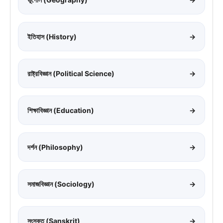
ইতিহাস (History)
→
রাষ্ট্রবিজ্ঞান (Political Science)
→
শিক্ষাবিজ্ঞান (Education)
→
দর্শন (Philosophy)
→
সমাজবিজ্ঞান (Sociology)
→
সংস্কৃত (Sanskrit)
→