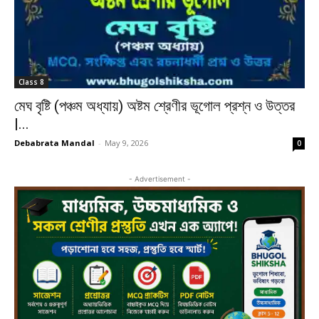
Class 8
মেঘ বৃষ্টি (পঞ্চম অধ্যায়) অষ্টম শ্রেণীর ভূগোল প্রশ্ন ও উত্তর
|...
Debabrata Mandal
-
May 9, 2026
0
- Advertisement -