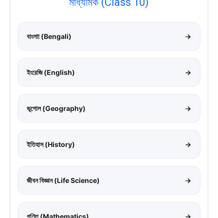
মাধ্যমিক (Class 10)
বাংলাা (Bengali)
→
ইংরেজি (English)
→
ভূগোল (Geography)
→
ইতিহাস (History)
→
জীবন বিজ্ঞান (Life Science)
→
গণিত (Mathematics)
→