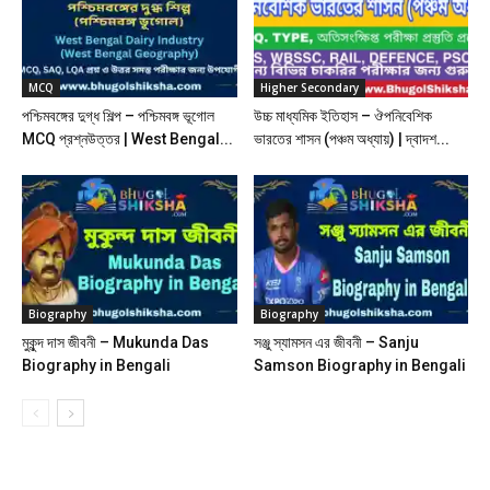
MCQ
Higher Secondary
পশ্চিমবঙ্গের দুগ্ধ শিল্প – পশ্চিমবঙ্গ ভূগোল
উচ্চ মাধ্যমিক ইতিহাস – ঔপনিবেশিক
MCQ প্রশ্নউত্তর | West Bengal...
ভারতের শাসন (পঞ্চম অধ্যায়) | দ্বাদশ...
Biography
Biography
মুকুন্দ দাস জীবনী – Mukunda Das
সঞ্জু স্যামসন এর জীবনী – Sanju
Biography in Bengali
Samson Biography in Bengali