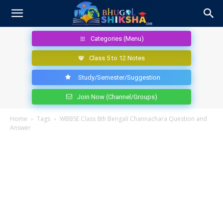
Categories (Menu)
Class 5 to 12 Notes
Study/Semester/Suggestion
Join Now (Channel/Groups)
Home
Tags
WBBSE Class 8th Bengali Channachara Question and
Answer