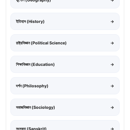
ইতিহাস (History)
→
রাষ্ট্রবিজ্ঞান (Political Science)
→
শিক্ষাবিজ্ঞান (Education)
→
দর্শন (Philosophy)
→
সমাজবিজ্ঞান (Sociology)
→
সংস্কৃত (Sanskrit)
→