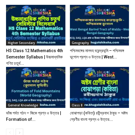
Higher Secondary
Geography
HS Class 12 Mathematics 4th
পশ্চিমবঙ্গের মালদহ বরেন্দ্রভূমি – পশ্চিমবঙ্গ
Semester Syllabus | উচ্চমাধ্যমিক
ভূগোল প্রশ্ন ও উত্তর | West...
গণিত চতুর্থ...
General Knowledge
Class 8
ভাঁজ পর্বত গঠন – জিকে প্রশ্ন ও উত্তর |
বোঝাপড়া (কবিতা) রবীন্দ্রনাথ ঠাকুর – অষ্টম
Formation of...
শ্রেণীর বাংলা প্রশ্ন ও উত্তর...