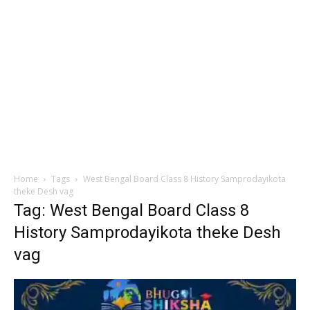
Home
Tags
West Bengal Board Class 8 History Samprodayikota
theke Desh vag
Tag: West Bengal Board Class 8
History Samprodayikota theke Desh
vag