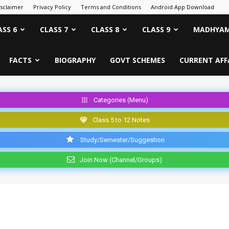
isclaimer
Privacy Policy
Terms and Conditions
Android App Download
ASS 6
CLASS 7
CLASS 8
CLASS 9
MADHYAM
FACTS
BIOGRAPHY
GOVT SCHEMES
CURRENT AFF
Categories (Menu)
Class 5 to 12 Notes
Study/Semester/Suggestion
Join Now (Channel/Groups)