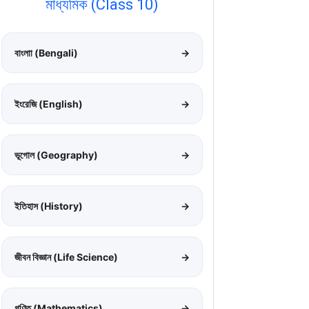
মাধ্যমিক (Class 10)
বাংলাা (Bengali)
→
ইংরেজি (English)
→
ভূগোল (Geography)
→
ইতিহাস (History)
→
জীবন বিজ্ঞান (Life Science)
→
গণিত (Mathematics)
→