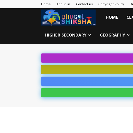
Home
About us
Contact us
Copyright Policy
D
Bhugol
HOME
CL
Shiksha
HIGHER SECONDARY
GEOGRAPHY