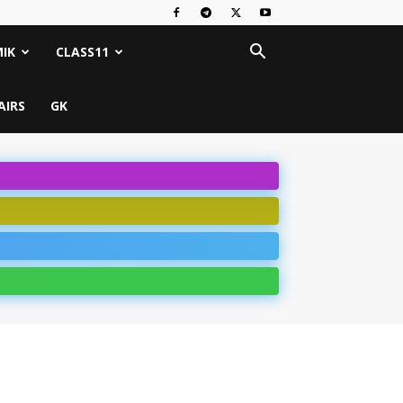
IK
CLASS11
AIRS
GK