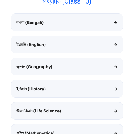
মাধ্যমিক (Class 10)
বাংলাা (Bengali)
→
ইংরেজি (English)
→
ভূগোল (Geography)
→
ইতিহাস (History)
→
জীবন বিজ্ঞান (Life Science)
→
গণিত (Mathematics)
→