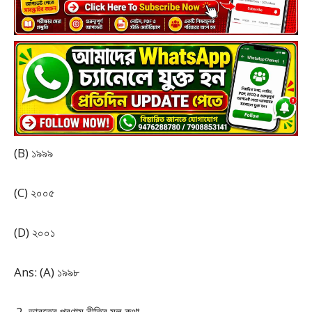
(B) ১৯৯৯
(C) ২০০৫
(D) ২০০১
Ans: (A) ১৯৯৮
ভারতের পরণামু নীতির মূল কথা –