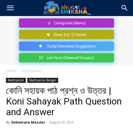
Categories (Menu)
Class 5 to 12 Notes
Study/Semester/Suggestion
Join Now (Channel/Groups)
Home
Madhyamik
Madhyamik
Madhyamik Bengali
কোনি সহায়ক পাঠ প্রশ্ন ও উত্তর |
Koni Sahayak Path Question
and Answer
By
Debabrata Mandal
-
August 23, 2025