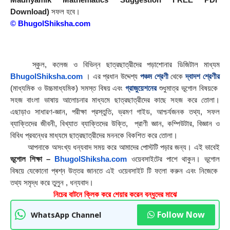
Download)
 সফল হবে।
© 
BhugolShiksha.com
    স্কুল, কলেজ ও বিভিন্ন ছাত্রছাত্রীদের পড়াশোনার ডিজিটাল মাধ্যম 
BhugolShiksha.com
 । এর প্রধান উদ্দেশ্য 
পঞ্চম শ্রেণী
 থেকে 
দ্বাদশ শ্রেণীর
(মাধ্যমিক ও উচ্চমাধ্যমিক) সমস্ত বিষয় এবং 
গ্রাজুয়েশনের
 শুধুমাত্র ভূগোল বিষয়কে  
সহজ বাংলা ভাষায় আলোচনার মাধ্যমে ছাত্রছাত্রীদের কাছে সহজ করে তোলা। 
এছাড়াও সাধারণ-জ্ঞান, পরীক্ষা প্রস্তুতি, ভ্রমণ গাইড, আশ্চর্যজনক তথ্য, সফল 
ব্যাক্তিদের জীবনী, বিখ্যাত ব্যাক্তিদের উক্তি,  প্রাণী জ্ঞান, কম্পিউটার, বিজ্ঞান ও 
বিবিধ প্রবন্ধের মাধ্যমে ছাত্রছাত্রীদের মননকে বিকশিত করে তোলা।
        আপনাকে অসংখ্য ধন্যবাদ সময় করে আমাদের পােস্টটি পড়ার জন্য। এই ভাবেই 
ভূগোল শিক্ষা – 
BhugolShiksha.com
 ওয়েবসাইটের পাশে থাকুন। ভূগোল 
বিষয়ে যেকোনো প্ৰশ্ন উত্তর জানতে এই ওয়েবসাইট টি ফলাে করুন এবং নিজেকে  
তথ্য সমৃদ্ধ করে তুলুন , ধন্যবাদ।
নিচের বাটনে ক্লিক করে শেয়ার করেন বন্ধুদের মাঝে
Follow Now
WhatsApp Channel