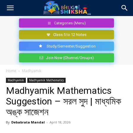
Categories (Menu)
Class 5 to 12 Notes
Study/Semester/Suggestion
Join Now (Channel/Groups)
Home
Madhyamik
Madhyamik
Madhyamik Mathematics
Madhyamik Mathematics
Suggestion – সরল সুদ | মাধ্যমিক
অঙ্ক সাজেশন
By
Debabrata Mandal
-
April 18, 2026