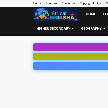
Home
About us
Contact us
Copyright Policy
D
Bhugol
HOME
CL
Shiksha
HIGHER SECONDARY
GEOGRAPHY