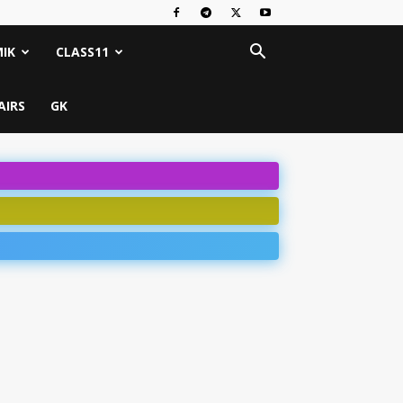
IK
CLASS11
AIRS
GK