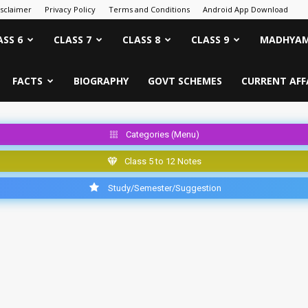
isclaimer
Privacy Policy
Terms and Conditions
Android App Download
ASS 6
CLASS 7
CLASS 8
CLASS 9
MADHYAM
FACTS
BIOGRAPHY
GOVT SCHEMES
CURRENT AFF
Categories (Menu)
Class 5 to 12 Notes
Study/Semester/Suggestion