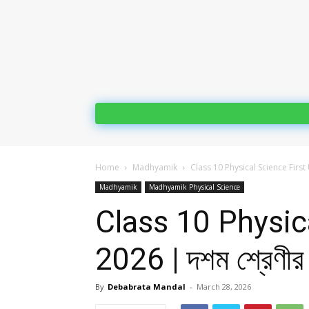
Home
Madhyamik
Class 10 Physical Science First 
Madhyamik
Madhyamik Physical Science
Class 10 Physic
2026 | দশম শ্রেণীর প
By
Debabrata Mandal
-
March 28, 2026