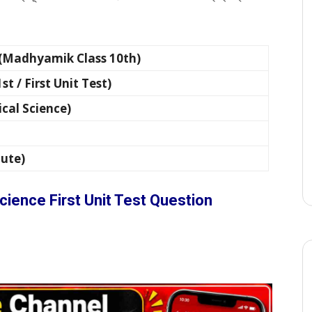
রেণী (Madhyamik Class 10th)
 (1st / First Unit Test)
ysical Science)
nute)
cience First Unit Test Question