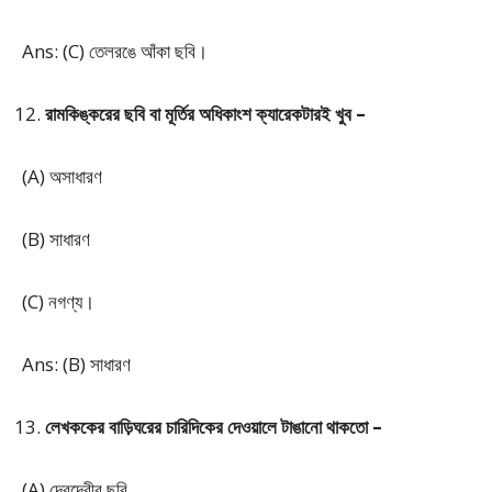
Ans: (C) তেলরঙে আঁকা ছবি।
রামকিঙ্করের ছবি বা মূর্তির অধিকাংশ ক্যারেকটারই খুব –
(A) অসাধারণ
(B) সাধারণ
(C) নগণ্য।
Ans: (B) সাধারণ
লেখককের বাড়িঘরের চারিদিকের দেওয়ালে টাঙানো থাকতো –
(A) দেবদেবীর ছবি