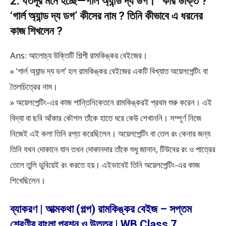
2. যতদূর মনে হচ্ছে—গার্ল অ্যান্ড দ্য ডগ।” কার উক্তি ?
‘গার্ল অ্যান্ড দ্য ডগ’ কীসের নাম ? তিনি কীভাবে এ ধরনের
কাজ শিখলেন ?
Ans: আলোচ্য উক্তিটি শিল্পী রামকিঙ্কর বেইজের।
» ‘গার্ল অ্যান্ড দ্য ডগ’ হল রামকিঙ্কর বেইজের একটি বিখ্যাত অয়েলপেন্টিং বা
তৈলচিত্রের নাম।
» অয়েলপেন্টিং-এর কাজ শান্তিনিকেতনে রামকিঙ্করই প্রথম শুরু করেন। এই
বিদ্যা বা ছবি আঁকার কৌশল তাঁকে হাতে ধরে কেউ শেখাননি। সম্পূর্ণ নিজে
নিজেই এই কলা তিনি রপ্ত করেছিলেন। অয়েলপেন্টিং বা তেল রং কেনার জন্য
তিনি যখন দোকানে যান তখন দোকানদার তাঁকে শুধু জানান, টিউবের রং ও পাত্রের
তেলে তুলি ডুবিয়েই রং করতে হয়। এইভাবেই তিনি অয়েলপেন্টিং-এর কাজ
শিখেছিলেন।
ব্যাকরণ | আত্মকথা (গল্প) রামকিঙ্কর বেইজ – সপ্তম
শ্রেণীর বাংলা প্রশ্ন ও উত্তর | WB Class 7