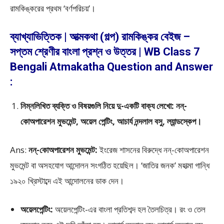
রামকিঙ্করের প্রথম ‘বর্ণপরিচয়’।
ব্যাখ্যাভিত্তিক | আত্মকথা (গল্প) রামকিঙ্কর বেইজ –
সপ্তম শ্রেণীর বাংলা প্রশ্ন ও উত্তর | WB Class 7
Bengali Atmakatha Question and Answer
:
নিম্নলিখিত ব্যক্তি ও বিষয়গুলি নিয়ে দু-একটি বাক্য লেখো: নন্-
কোঅপারেশন মুভমেন্ট, অয়েল পেন্টিং, আচার্য নন্দলাল বসু, ল্যান্ডস্কেপ।
Ans:
নন্-কোঅপারেশন মুভমেন্ট:
ইংরেজ শাসনের বিরুদ্ধে নন্-কোঅপারেশন
মুভমেন্ট বা অসহযোগ আন্দোলন সংগঠিত হয়েছিল। ‘জাতির জনক’ মহাত্মা গান্ধি
১৯২০ খ্রিস্টাব্দে এই আন্দোলনের ডাক দেন।
অয়েলপেন্টিং:
অয়েলপেন্টিং-এর বাংলা প্রতিশব্দ হল তৈলচিত্র। রং ও তেল