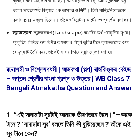
ব্যবহার করে এই ছবি আঁকা হয়। আচার্য নন্দলাল বসু: আচার্য নন্দলাল বসু
হলেন ভারতবর্ষের বিখ্যাত এক ভাস্কর ও শিল্পী। তিনি শান্তিনিকেতনের
কলাভবনের অধ্যক্ষ ছিলেন। তাঁকে ওরিয়েন্টাল আর্টের পথপ্রদর্শক বলা হয়।
ল্যান্ডস্কেপ:
ল্যান্ডস্কেপ (Landscape) কথাটির অর্থ প্রাকৃতিক দৃশ্য।
প্রকৃতির বিচিত্র রূপ শিল্পীর কল্পনায় ও নিপুণ তুলির টানে ক্যানভাসের ওপর
যে দৃশ্যপট তৈরি করে, তাকেই সাধারণভাবে ল্যান্ডস্কেপ বলা হয়।
রচনাধর্মী ও বিশ্লেষণধর্মী | আত্মকথা (গল্প) রামকিঙ্কর বেইজ
– সপ্তম শ্রেণীর বাংলা প্রশ্ন ও উত্তর | WB Class 7
Bengali Atmakatha Question and Answer
:
1. “এই সাদামাটা সুরটাই আমাকে ভীষণভাবে টানে।”—কাকে
টানে ? ‘সাদামাটা সুর’ বলতে তিনি কী বুঝিয়েছেন ? তাঁকে এই
সুর টানে কেন?