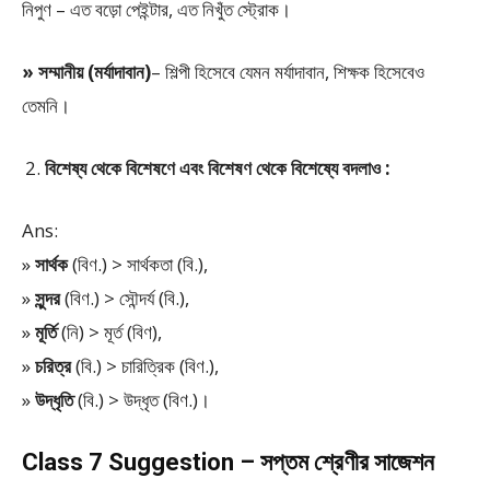
নিপুণ – এত বড়ো পেইন্টার, এত নিখুঁত স্ট্রোক।
» সম্মানীয় (মর্যাদাবান)
– শিল্পী হিসেবে যেমন মর্যাদাবান, শিক্ষক হিসেবেও
তেমনি।
বিশেষ্য থেকে বিশেষণে এবং বিশেষণ থেকে বিশেষ্যে বদলাও :
Ans:
»
সার্থক
(বিণ.) > সার্থকতা (বি.),
»
সুন্দর
(বিণ.) > সৌন্দর্য (বি.),
»
মূর্তি
(নি) > মূর্ত (বিণ),
»
চরিত্র
(বি.) > চারিত্রিক (বিণ.),
»
উদ্ধৃতি
(বি.) > উদ্ধৃত (বিণ.)।
Class 7 Suggestion – সপ্তম শ্রেণীর সাজেশন