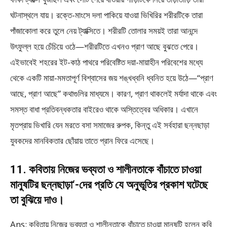
ঘটনাস্থলে যায়। রক্তে-মাংসে দলা পাকিয়ে যাওয়া ভিখিরির শরীরটিকে তারা
পাঁজাকোলা করে তুলে নেয় ট্যাক্সিতে। শরীরটি তোলার সময়ই তারা আনন্দে
উৎফুল্ল হয়ে চেঁচিয়ে ওঠে—শরীরটিতে এখনও প্রাণ আছে বুঝতে পেরে।
এইভাবেই শহরের ইট-কাঠ পাথরে পরিবেষ্টিত দয়া-মায়াহীন পরিবেশের মধ্যে
থেকে একটি মায়া-মমতাপূর্ণ বিশ্বাসের জয় শঙ্খধ্বনি ধ্বনিত হয়ে উঠে—“প্রাণ
আছে, প্রাণ আছে” কথাগুলির মাধ্যমে। কারণ, প্রাণ থাকলেই মর্যাদা থাকে এবং
সমস্ত বাধা প্রতিবন্ধকতার বাইরেও থাকে অস্তিত্বের অধিকার। এখানে
মৃতপ্রায় ভিখারি যেন মরতে বসা সমাজের রুপক, কিন্তু এই সর্বহারা ছন্নছাড়া
যুবকদের মানবিকতার ছোঁয়ায় তাতে প্রান ফিরে এসেছে।
11. কবিতায় নিজের ভব্যতা ও শালীনতাকে বাঁচাতে চাওয়া
মানুষটির ছন্নছাড়া‘-দের প্রতি যে অনুভূতির প্রকাশ ঘটেছে
তা বুঝিয়ে দাও।
Ans: কবিতায় নিজের ভব্যতা ও শালীনতাকে বাঁচাতে চাওয়া মানুষটি হলেন কবি