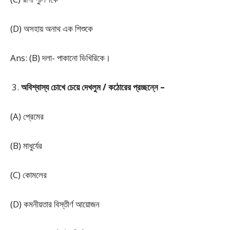
(D) অসহায় অনাথ এক শিশুকে
Ans: (B) দলা- পাকানো ভিখিরিকে।
অবিশ্বাস্য চোখে চেয়ে দেখলুম / কঠোরের প্রচ্ছন্নে –
(A) প্রেমের
(B) মাধুর্যের
(C) কোমলের
(D) কমনীয়তার বিস্তীর্ণ আয়োজন