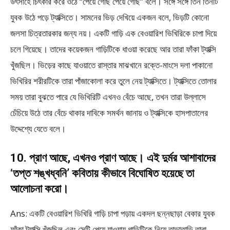
উৎসাহে চিৎকার করে ওঠে “পেয়ে গেছি পেয়ে গেছি” বলে। সঙ্গে সঙ্গে তিন তিনটি
যুবক উঠে পড়ে ট্যাক্সিতে। সামনের ভিড় দেখিয়ে একজন বলে, ভিড়টি কোনো
জলসা চিত্রতারকার জন্য নয়। একটি গাড়ি এক বেওয়ারিশ ভিখিরিকে চাপা দিয়ে
চলে গিয়েছে। তাদের কয়েকজন গাড়িটিকে ধাওয়া করেছে আর তারা ফাঁকা ট্যাক্সি
খুঁজছিল। ভিড়ের কাছে যাওয়াতে রাস্তার মাঝখানে রক্তে-মাংসে দলা পাকানো
ভিখিরির শরীরটিকে তারা পাঁজাকোলা করে তুলে নেয় ট্যাক্সিতে। ট্যাক্সিতে তোলার
সময় তারা বুঝতে পারে যে ভিখিরিটি এখনও বেঁচে আছে, তখন তারা উল্লাসে
চেঁচিয়ে উঠে তার বেঁচে থাকার দাবিকে সমর্থন জানায় ও ট্যাক্সিকে হাসপাতালের
উদ্দেশ্যে যেতে বলে।
10. প্রাণ আছে, এখনও প্রাণ আছে। এই দুর্মর আশাবাদের
‘তপ্ত শঙ্খধ্বনি’ কবিতায় কীভাবে বিঘোষিত হয়েছে তা
আলোচনা করো।
Ans: একটি বেওয়ারিশ ভিখিরি গাড়ি চাপা পড়ায় একদল ছন্নছাড়া বেকার যুবক
ফাঁকা ট্যাক্সি খুঁজছিল এবং সেটি পেয়ে যাওয়ায় গাড়িটিকে নিয়ে তাড়াতাড়ি তারা