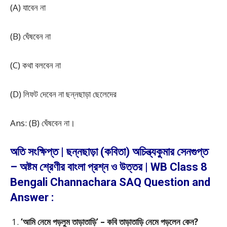
(A) যাবেন না
(B) ঘেঁষবেন না
(C) কথা বলবেন না
(D) লিফট দেবেন না ছন্নছাড়া ছেলেদের
Ans: (B) ঘেঁষবেন না।
অতি সংক্ষিপ্ত | ছন্নছাড়া (কবিতা) অচিন্ত্যকুমার সেনগুপ্ত
– অষ্টম শ্রেণীর বাংলা প্রশ্ন ও উত্তর | WB Class 8
Bengali Channachara SAQ Question and
Answer :
‘আমি নেমে পড়লুম তাড়াতাড়ি’ – কবি তাড়াতাড়ি নেমে পড়লেন কেন?