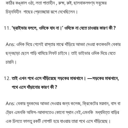
কাঠির কঙ্কাল ওঠা, লতা পাতাহীন , রুক্ষ, রুষ্ট, ছালবাকলশুণ্য সবুজের
চিহ্নবিহীন গাছের প্রেতচ্ছায়া রূপে দেখেছিলেন।
‘ড্রাইভার বললে, ওদিকে যাব না।‘ ওদিকে না যেতে চাওয়ার কারণ কী ?
Ans: ওদিক দিয়ে গেলেই রাস্তার মাঝে দাঁড়িয়ে আড্ডা দেওয়া কতকগুলি বেকার
ছন্নছাড়া ছেলে গাড়ি থামিয়ে লিফট চাইবে। তাই ডাইভার ওদিক দিয়ে যেতে
চায়নি।
তাই এখন পথে এসে দাঁড়িয়েছে সড়কের মাঝখানে। —সড়কের মাঝখানে,
পথে এসে দাঁড়ানোর কারণ কী ?
Ans: বেকার যুবকদের আড্ডা দেওয়ার জন্য কলেজ, ক্রিকেটের ময়দান, বাস বা
ট্রেন এমনকি অফিস-আদালতেও কোনো স্থান নেই,এমনকি মধ্যবিত্ত বাড়ির
এক চিলতে ফালতু রকটি লোপাট হয়ে যাওয়ায় তারা পথে এসে দাঁড়িয়েছে।