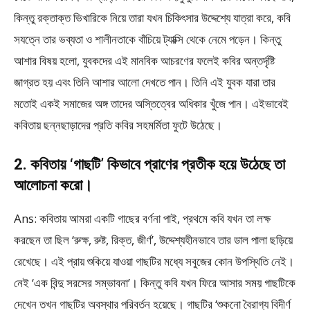
কিন্তু রক্তাক্ত ভিখারিকে নিয়ে তারা যখন চিকিৎসার উদ্দেশ্যে যাত্রা করে, কবি
সযত্নে তার ভব্যতা ও শালীনতাকে বাঁচিয়ে ট্যাক্সি থেকে নেমে পড়েন। কিন্তু
আশার বিষয় হলো, যুবকদের এই মানবিক আচরণের ফলেই কবির অন্তর্দৃষ্টি
জাগ্রত হয় এবং তিনি আশার আলো দেখতে পান। তিনি এই যুবক যারা তার
মতোই একই সমাজের অঙ্গ তাদের অস্তিত্বের অধিকার খুঁজে পান। এইভাবেই
কবিতায় ছন্নছাড়াদের প্রতি কবির সহমর্মিতা ফুটে উঠেছে।
2. কবিতায় ‘গাছটি’ কিভাবে প্রাণের প্রতীক হয়ে উঠেছে তা
আলোচনা করো।
Ans: কবিতায় আমরা একটি গাছের বর্ণনা পাই, প্রথমে কবি যখন তা লক্ষ
করছেন তা ছিল ‘রুক্ষ, রুষ্ট, রিক্ত, জীর্ণ’, উদ্দেশ্যহীনভাবে তার ডাল পালা ছড়িয়ে
রেখেছে। এই প্রায় শুকিয়ে যাওয়া গাছটির মধ্যে সবুজের কোন উপস্থিতি নেই।
নেই ‘এক বিন্দু সরসের সম্ভাবনা’। কিন্তু কবি যখন ফিরে আসার সময় গাছটিকে
দেখেন তখন গাছটির অবস্থার পরিবর্তন হয়েছে। গাছটির ‘শুকনো বৈরাগ্য বিদীর্ণ