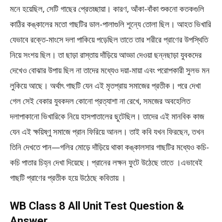
মনে হয়েছিল, সেটি গাছের প্রেতচ্ছায়া। কারণ, আঁকা-বাঁকা শুকনো কতকগুলি
কাঠির কঙ্কালের মতো গাছটির ডাল-পালাগুলি শূন্যে তোলা ছিল। আহত ভিখারি
যেভাবে রক্তে-মাংসে দলা পাকিয়ে পড়েছিল তাতে তার শরীরে প্রাণের উপস্থিতি
নিয়ে সংশয় ছিল। তা ছাড়া রাস্তায় দাঁড়িয়ে আড্ডা দেওয়া ছন্নছাড়া যুবকদের
দেখেও বোঝার উপায় ছিল না তাদের মধ্যেও দয়া-মায়া এবং পরোপকারী সুলভ মন
লুকিয়ে আছে। অর্থাৎ গাছটি যেন এই মৃতপ্রায় সমাজের প্রতীক। পরে দেখা
গেল সেই বেকার যুবকদল কোনো প্রত্যাশা না রেখে, সমজের অবহেলিত
দলাপাকানো ভিখারিকে নিয়ে হাসপাতালের ছুটেছিল। তাদের এই মানবিক কাজ
যেন এই ক্ষয়িষ্ণু সমাজে প্রান ফিরিয়ে আনল। তাই কবি যখন ফিরছেন, তখন
তিনি দেখতে পান—গলির মোড়ে দাঁড়িয়ে থাকা কঙ্কালসার গাছটির মধ্যেও কচি-
কচি পাতার চিহ্ন দেখা দিয়েছে। প্রানের লক্ষন ফুটে উঠেছে তাতে ।এভাবেই
গাছটি প্রাণের প্রতীক হয়ে উঠেছে কবিতায় ।
WB Class 8 All Unit Test Question &
Answer