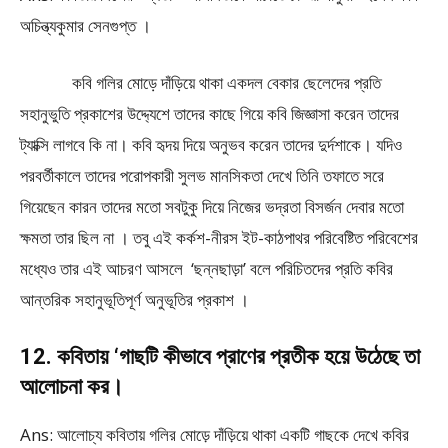
অচিন্ত্যকুমার সেনগুপ্ত ।
কবি গলির মোড়ে দাঁড়িয়ে থাকা একদল বেকার ছেলেদের প্রতি
সহানুভুতি প্রকাশের উদ্দ্যেশে তাদের কাছে গিয়ে কবি জিজ্ঞাসা করেন তাদের
ট্যাক্সি লাগবে কি না। কবি হৃদয় দিয়ে অনুভব করেন তাদের দুর্দশাকে। যদিও
পরবর্তীকালে তাদের পরোপকারী সুলভ মানসিকতা দেখে তিনি তফাতে সরে
গিয়েছেন কারন তাদের মতো সবটুকু দিয়ে নিজের ভদ্রতা বিসর্জন দেবার মতো
ক্ষমতা তার ছিল না । তবু এই কর্কশ-নীরস ইট-কাঠপাথর পরিবেষ্টিত পরিবেশের
মধ্যেও তার এই আচরণ আসলে ‘ছন্নছাড়া’ বলে পরিচিতদের প্রতি কবির
আন্তরিক সহানুভূতিপূর্ণ অনুভূতির প্রকাশ ।
12. কবিতায় ‘গাছটি কীভাবে প্রাণের প্রতীক হয়ে উঠেছে তা
আলোচনা কর।
Ans: আলোচ্য কবিতায় গলির মোড়ে দাঁড়িয়ে থাকা একটি গাছকে দেখে কবির