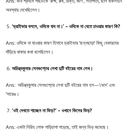
Ans: কবি প্রথমে গাছটিকে ‘রুক্ষ, রুষ্ট, রিক্ত, জীর্ণ’, লতাপাতা, ছাল বাকলহীন
অবস্থায় দেখেছিলেন।
‘ড্রাইভার বললে, ওদিকে যাব না।’ – ওদিকে না যেতে চাওয়ার কারণ কি?
Ans: ওদিকে না যাওয়ার কারণ হিসাবে ড্রাইভার ‘ছন্নছাড়া’ কিছু বেকারদের
দাঁড়িয়ে থাকার কথা বলেছিলেন।
অচিন্ত্যকুমার সেনগুপ্তের লেখা দুটি বইয়ের নাম লেখ।
Ans: অচিন্ত্যকুমার সেনগুপ্তের লেখা দুটি বইয়ের নাম হল—‘বেদে’ এবং
‘সারেঙ।
‘ওই দেখতে পাচ্ছেন না ভিড়?’ – ওখানে কিসের ভিড়?
Ans: একটা নিরিহ লোক গাড়িচাপা পড়েছে, তাই জন্য ভিড় জমেছে।