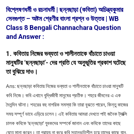
বিশ্লেষণধর্মী ও রচনাধর্মী | ছন্নছাড়া (কবিতা) অচিন্ত্যকুমার
সেনগুপ্ত – অষ্টম শ্রেণীর বাংলা প্রশ্ন ও উত্তর | WB
Class 8 Bengali Channachara Question
and Answer :
1. কবিতায় নিজের ভব্যতা ও শালীনতাকে বাঁচাতে চাওয়া
মানুষটির ‘ছন্নছাড়া’- দের প্রতি যে অনুভূতির প্রকাশ ঘটেছে
তা বুঝিয়ে দাও।
Ans: ছন্নছাড়া কবিতায় নিজের ভব্যতা ও শালীনতাকে বাঁচাতে চাওয়া মানুষটি
কবি নিজে। কবি এখানে বুদ্ধিজীবী মানুষের প্রতীক। শহুরে জীবনের এ এক
দৈনন্দিন ঘটনা। শহরের বহু নাগরিক সমস্যা কি তারা বুঝতে পারেন, কিন্তু কাজের
সময় সম্পূর্ণ ভাবে এড়িয়ে চলেন। এই কবিতায় আমরা দেখতে পাই জনৈক ট্যাক্সি
চালক কবিকে ‘ছন্নছাড়া’ যুবকদের সম্পর্কে জানান এবং কবিকে তাদের কাছে
যেতে মানা করেন। তা গ্রাহ্য না করে কবি সহানুভুতিশীল হয়ে তাদের কাছে যান,