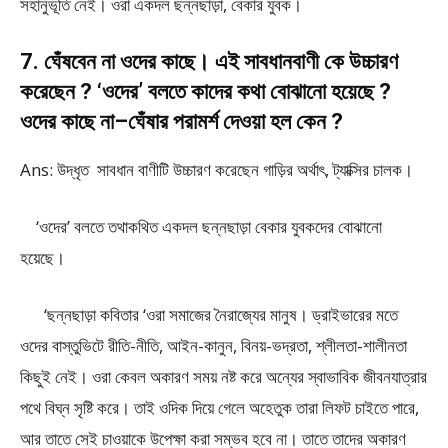
সহানুভূতি নেই। ওরা একদল ছন্নছাড়া, বেকার যুবক।
7. ঘেঁষবেন না ওদের কাছে। এই সাবধানবাণী কে উচ্চারণ
করেছেন ? ‘ওদের’ বলতে কাদের কথা বোঝানো হয়েছে ?
ওদের কাছে না–ঘেঁষার পরামর্শ দেওয়া হল কেন ?
Ans: উদ্ধৃত সাবধান বাণীটি উচ্চারণ করেছেন গাড়ির অর্থাৎ, ট্যাক্সির চালক।
‘ওদের’ বলতে তথাকথিত একদল ছন্নছাড়া বেকার যুবকদের বোঝানো
হয়েছে।
‘ছন্নছাড়া কবিতার ‘ওরা সমাজের নৈরাজ্যের মানুষ। ড্রাইভারের মতে
ওদের বাস্তুভিটে রীতি-নীতি, আইন-কানুন, বিনয়-ভদ্রতা, শ্লীলতা-শালীনতা
কিছুই নেই। ওরা কেবল অকারণ সময় নষ্ট করে অন্যের স্বাভাবিক জীবনযাত্রার
পথে বিঘ্ন সৃষ্টি করে। তাই ওদিক দিয়ে গেলে অহেতুক তারা লিফট চাইতে পারে,
আর তাতে সেই চাওয়াকে উপেক্ষা করা সম্ভব হবে না। তাতে তাদের অকারণ