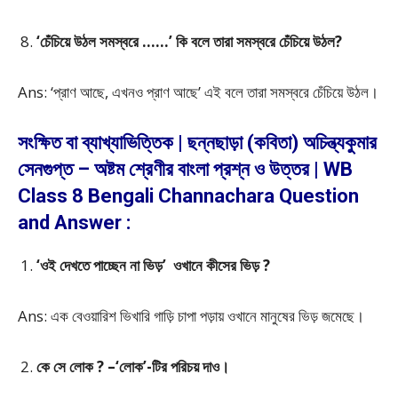
‘চেঁচিয়ে উঠল সমস্বরে ……’ কি বলে তারা সমস্বরে চেঁচিয়ে উঠল?
Ans: ‘প্রাণ আছে, এখনও প্রাণ আছে’ এই বলে তারা সমস্বরে চেঁচিয়ে উঠল।
সংক্ষিত বা ব্যাখ্যাভিত্তিক | ছন্নছাড়া (কবিতা) অচিন্ত্যকুমার
সেনগুপ্ত – অষ্টম শ্রেণীর বাংলা প্রশ্ন ও উত্তর | WB
Class 8 Bengali Channachara Question
and Answer :
‘ওই দেখতে পাচ্ছেন না ভিড়’ ওখানে কীসের ভিড় ?
Ans: এক বেওয়ারিশ ভিখারি গাড়ি চাপা পড়ায় ওখানে মানুষের ভিড় জমেছে।
কে সে লোক ? –‘লোক’-টির পরিচয় দাও।