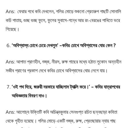
Ans: ফেরার পথে কবি দেখলেন, গলির মোড়ে শুকনো প্রেতরুপ গাছটি সোনালি
কচি পাতায়, গুচ্ছ গুচ্ছ ফুলে, ফুলের সুবাসে-গন্ধে আর রং-বেরঙের পাখিতে ভরে
গিয়েছে।
‘অবিশ্বাস্য চোখে চেয়ে দেখলুম’ –কবির চোখে অবিশ্বাসের ঘোর কেন ?
Ans: আপাত প্রাণহীন, শুষ্ক, নীরস, রুক্ষ গাছের মধ্যে হঠাত লুকোন অন্তহীন
সজীব প্রাণের প্রকাশ দেখে কবির চোখে অবিশ্বাসের ঘোর লেগে যায়।
‘ওই পথ দিয়ে, জরুরী দরকারে যাচ্ছিলাম ট্যাক্সি করে।’ – কবির যাত্রাপথের
অভিজ্ঞতার বিবরণ দাও।
Ans: আলোচ্য উক্তিটি কবি অচিন্ত্যকুমার সেনগুপ্ত রচিত ছন্নছাড়া কবিতা
থেকে গৃহীত হয়েছে। গলির মোড়ে একটি শুষ্ক, রুক্ষ, প্রেতছায়ার ন্যায় গাছ