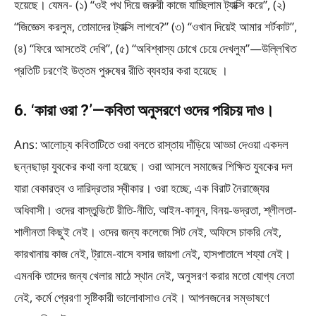
হয়েছে। যেমন- (১) “ওই পথ দিয়ে জরুরী কাজে যাচ্ছিলাম ট্যাক্সি করে”, (২)
“জিজ্ঞেস করলুম, তোমাদের ট্যাক্সি লাগবে?” (৩) “ওখান দিয়েই আমার শর্টকাট”,
(৪) “ফিরে আসতেই দেখি”, (৫) “অবিশ্বাস্য চোখে চেয়ে দেখলুম”—উল্লিখিত
প্রতিটি চরণেই উত্তম পুরুষের রীতি ব্যবহার করা হয়েছে ।
6. ‘কারা ওরা ?’—কবিতা অনুসরণে ওদের পরিচয় দাও।
Ans: আলোচ্য কবিতাটিতে ওরা বলতে রাস্তায় দাঁড়িয়ে আড্ডা দেওয়া একদল
ছন্নছাড়া যুবকের কথা বলা হয়েছে। ওরা আসলে সমাজের শিক্ষিত যুবকের দল
যারা বেকারত্ব ও দারিদ্রতার স্বীকার। ওরা হচ্ছে, এক বিরাট নৈরাজ্যের
অধিবাসী। ওদের বাস্তুভিটে রীতি-নীতি, আইন-কানুন, বিনয়-ভদ্রতা, শ্লীলতা-
শালীনতা কিছুই নেই। ওদের জন্য কলেজে সিট নেই, অফিসে চাকরি নেই,
কারখানায় কাজ নেই, ট্রামে-বাসে বসার জায়গা নেই, হাসপাতালে শয্যা নেই।
এমনকি তাদের জন্য খেলার মাঠে স্থান নেই, অনুসরণ করার মতো যোগ্য নেতা
নেই, কর্মে প্রেরণা সৃষ্টিকারী ভালোবাসাও নেই। আপনজনের সম্ভাষণে