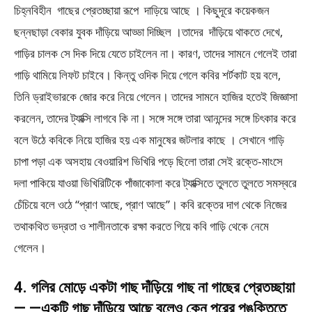
চিহ্নবিহীন গাছের প্রেতচ্ছায়া রূপে দাড়িয়ে আছে । কিছুদূরে কয়েকজন
ছন্নছাড়া বেকার যুবক দাঁড়িয়ে আড্ডা দিচ্ছিল ।তাদের দাঁড়িয়ে থাকতে দেখে,
গাড়ির চালক সে দিক দিয়ে যেতে চাইলেন না। কারণ, তাদের সামনে গেলেই তারা
গাড়ি থামিয়ে লিফট চাইবে। কিন্তু ওদিক দিয়ে গেলে কবির শর্টকাট হয় বলে,
তিনি ড্রাইভারকে জোর করে নিয়ে গেলেন। তাদের সামনে হাজির হতেই জিজ্ঞাসা
করলেন, তাদের ট্যাক্সি লাগবে কি না। সঙ্গে সঙ্গে তারা আনন্দের সঙ্গে চিৎকার করে
বলে উঠে কবিকে নিয়ে হাজির হয় এক মানুষের জটলার কাছে । সেখানে গাড়ি
চাপা পড়া এক অসহায় বেওয়ারিশ ভিখিরি পড়ে ছিলো তারা সেই রক্তে-মাংসে
দলা পাকিয়ে যাওয়া ভিখিরিটিকে পাঁজাকোলা করে ট্যাক্সিতে তুলতে তুলতে সমস্বরে
চেঁচিয়ে বলে ওঠে “প্রাণ আছে, প্রাণ আছে”। কবি রক্তের দাগ থেকে নিজের
তথাকথিত ভদ্রতা ও শালীনতাকে রক্ষা করতে গিয়ে কবি গাড়ি থেকে নেমে
গেলেন।
4. গলির মোড়ে একটা গাছ দাঁড়িয়ে গাছ না গাছের প্রেতচ্ছায়া
— —একটি গাছ দাঁড়িয়ে আছে বলেও কেন পরের পঙক্তিতে