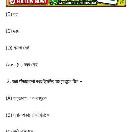
(B) দয়া
(C) দরদ
(D) মমতা নেই
Ans: (C) দরদ নেই
ওরা পাঁজাকোলা করে ট্যাক্সির মধ্যে তুলে নীল –
(A) রক্তমাখা এক বন্ধুকে
(B) দলা- পাকানো ভিখিরিকে
(C) রাগী পুলিশকে