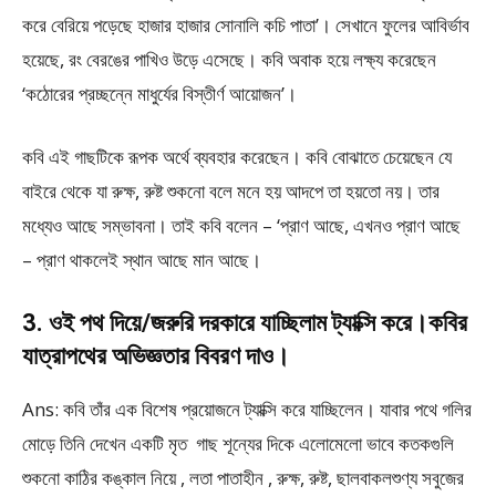
করে বেরিয়ে পড়েছে হাজার হাজার সোনালি কচি পাতা’। সেখানে ফুলের আবির্ভাব
হয়েছে, রং বেরঙের পাখিও উড়ে এসেছে। কবি অবাক হয়ে লক্ষ্য করেছেন
‘কঠোরের প্রচ্ছন্নে মাধুর্যের বিস্তীর্ণ আয়োজন’।
কবি এই গাছটিকে রূপক অর্থে ব্যবহার করেছেন। কবি বোঝাতে চেয়েছেন যে
বাইরে থেকে যা রুক্ষ, রুষ্ট শুকনো বলে মনে হয় আদপে তা হয়তো নয়। তার
মধ্যেও আছে সম্ভাবনা। তাই কবি বলেন – ‘প্রাণ আছে, এখনও প্রাণ আছে
– প্রাণ থাকলেই স্থান আছে মান আছে।
3. ওই পথ দিয়ে/জরুরি দরকারে যাচ্ছিলাম ট্যাক্সি করে।কবির
যাত্রাপথের অভিজ্ঞতার বিবরণ দাও।
Ans: কবি তাঁর এক বিশেষ প্রয়োজনে ট্যাক্সি করে যাচ্ছিলেন। যাবার পথে গলির
মোড়ে তিনি দেখেন একটি মৃত গাছ শূন্যের দিকে এলোমেলো ভাবে কতকগুলি
শুকনো কাঠির কঙ্কাল নিয়ে , লতা পাতাহীন , রুক্ষ, রুষ্ট, ছালবাকলশুণ্য সবুজের