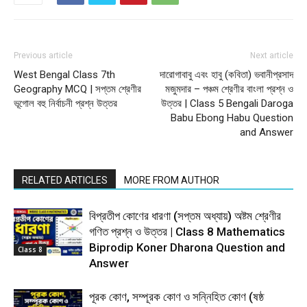
Previous article
Next article
West Bengal Class 7th
দারোগাবাবু এবং হাবু (কবিতা) ভবানীপ্রসাদ
Geography MCQ | সপ্তম শ্রেণীর
মজুমদার – পঞ্চম শ্রেণীর বাংলা প্রশ্ন ও
ভূগোল বহু নির্বাচনী প্রশ্ন উত্তর
উত্তর | Class 5 Bengali Daroga
Babu Ebong Habu Question
and Answer
RELATED ARTICLES
MORE FROM AUTHOR
বিপ্রতীপ কোণের ধারণা (সপ্তম অধ্যায়) অষ্টম শ্রেণীর
গণিত প্রশ্ন ও উত্তর | Class 8 Mathematics
Biprodip Koner Dharona Question and
Class 8
Answer
পূরক কোণ, সম্পূরক কোণ ও সন্নিহিত কোণ (ষষ্ঠ