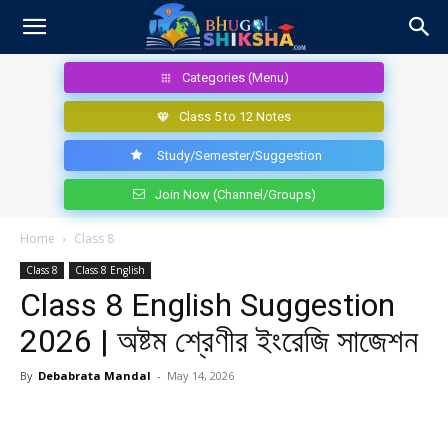
Categories (Menu)
Class 5 to 12 Notes
Study/Semester/Suggestion
Join Now (Channel/Groups)
Home
Class 8
Class 8
Class 8 English
Class 8 English Suggestion
2026 | অষ্টম শ্রেণীর ইংরেজি সাজেশন
By
Debabrata Mandal
-
May 14, 2026