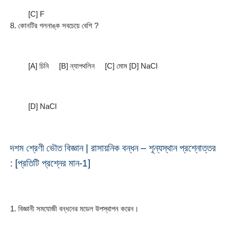
         [C] F
8. কোনটির গলনাঙ্ক সবচেয়ে বেশি ?
         [A] চিনি     [B] ন্যাপথলিন     [C] মােম [D] NaCl
         [D] NaCl
দশম শ্রেণী ভৌত বিজ্ঞান | রাসায়নিক বন্ধন – শূন্যস্থান প্রশ্নোত্তর 
: [প্রতিটি প্রশ্নের মান-1]
1. বিজ্ঞানী সমযােজী বন্ধনের মডেল উপস্থাপন করেন।