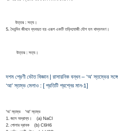
        উত্তর : সত্য।
5. দৈনন্দিন জীবনে ব্যবহৃত হয় এরূপ একটি তড়িৎযােজী যৌগ হল খাদ্যলবণ।
         উত্তর : সত্য।
দশম শ্রেণী ভৌত বিজ্ঞান | রাসায়নিক বন্ধন – ‘অ’ স্তম্ভের সঙ্গে 
‘আ’ স্তম্ভ মেলাও : [ প্রতিটি প্রশ্নের মান-1]
‘অ’ স্তম্ভ
‘আ’ স্তম্ভ
1. জলে অদ্রাব্য।
(a) NaCl
2. পােলার দ্রাবক
(b) C6H6