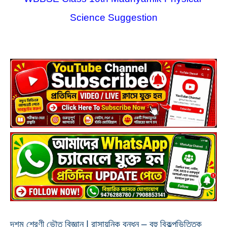
Science Suggestion
দশম শ্রেণী ভৌত বিজ্ঞান | রাসায়নিক বন্ধন – বহু বিকল্পভিত্তিক 