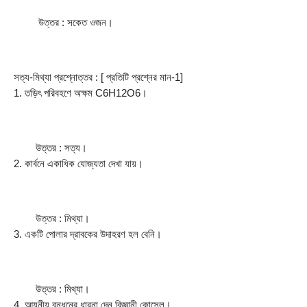
         উত্তর : সকেত ওজন।
সত্য-মিথ্যা প্রশ্নোত্তর : [ প্রতিটি প্রশ্নের মান-1]
1. তড়িৎ পরিবহণে অক্ষম C6H12O6।
        উত্তর : সত্য।
2. কার্বনে একাধিক যােজ্যতা দেখা যায়।
        উত্তর : মিথ্যা।
3. একটি পােলার দ্রাবকের উদাহরণ হল বেনি।
        উত্তর : মিথ্যা।
4. আয়নীয় বন্ধনের ধারনা দেন বিজ্ঞানী কোসেল।