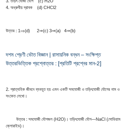
3. তড়িৎ যােজী যৌগ
(c) H2O
4. অধ্রুবীয় দ্রাবক
(d) CHCl2
উত্তর : 1⇒(d)      2⇒(c) 3⇒(a)   4⇒(b)
দশম শ্রেণী ভৌত বিজ্ঞান | রাসায়নিক বন্ধন – সংক্ষিপ্ত 
উত্তরভিত্তিক প্রশ্নোত্তর : [প্রতিটি প্রশ্নের মান-2]
2. প্রাত্যহিক জীবনে ব্যবহূত হয় এমন একটি সমযােজী ও তড়িৎযােজী যৌগের নাম ও 
সংকেত লেখাে।
         উত্তর : সমযােজী যৌগজল (H2O)। তড়িৎযােজী যৌগ—NaCl (সােডিয়াম 
ক্লোরাইড)।