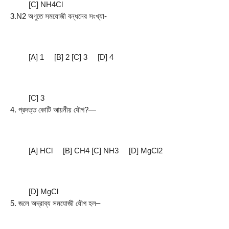
         [C] NH4Cl
3.N2 অণুতে সমযােজী বন্ধনের সংখ্যা-
         [A] 1     [B] 2 [C] 3     [D] 4
         [C] 3
4. প্রদত্ত কোটি আয়নীয় যৌগ?—
         [A] HCl     [B] CH4 [C] NH3     [D] MgCl2
         [D] MgCl
5. জলে অদ্রাব্য সমযােজী যৌগ হল–