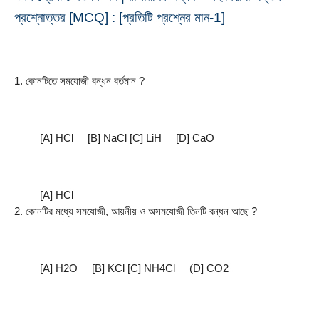
প্রশ্নোত্তর [MCQ] : [প্রতিটি প্রশ্নের মান-1]
1. কোনটিতে সমযােজী বন্ধন বর্তমান ?
         [A] HCl     [B] NaCl [C] LiH     [D] CaO
         [A] HCl
2. কোনটির মধ্যে সমযােজী, আয়নীয় ও অসমযােজী তিনটি বন্ধন আছে ?
         [A] H2O     [B] KCl [C] NH4Cl     (D] CO2