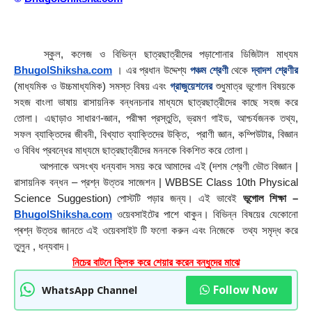
    স্কুল, কলেজ ও বিভিন্ন ছাত্রছাত্রীদের পড়াশোনার ডিজিটাল মাধ্যম 
BhugolShiksha.com
 । এর প্রধান উদ্দেশ্য 
পঞ্চম শ্রেণী
 থেকে 
দ্বাদশ শ্রেণীর
(মাধ্যমিক ও উচ্চমাধ্যমিক) সমস্ত বিষয় এবং 
গ্রাজুয়েশনের
 শুধুমাত্র ভূগোল বিষয়কে  
সহজ বাংলা ভাষায় রাসায়নিক বন্ধনচনার মাধ্যমে ছাত্রছাত্রীদের কাছে সহজ করে 
তোলা। এছাড়াও সাধারণ-জ্ঞান, পরীক্ষা প্রস্তুতি, ভ্রমণ গাইড, আশ্চর্যজনক তথ্য, 
সফল ব্যাক্তিদের জীবনী, বিখ্যাত ব্যাক্তিদের উক্তি,  প্রাণী জ্ঞান, কম্পিউটার, বিজ্ঞান 
ও বিবিধ প্রবন্ধের মাধ্যমে ছাত্রছাত্রীদের মননকে বিকশিত করে তোলা।
        আপনাকে অসংখ্য ধন্যবাদ সময় করে আমাদের এই (দশম শ্রেণী ভৌত বিজ্ঞান | 
রাসায়নিক বন্ধন – প্রশ্ন উত্তর সাজেশন | WBBSE Class 10th Physical 
Science Suggestion) পােস্টটি পড়ার জন্য। এই ভাবেই 
ভূগোল শিক্ষা – 
BhugolShiksha.com
 ওয়েবসাইটের পাশে থাকুন। বিভিন্ন বিষয়ের যেকোনো 
প্ৰশ্ন উত্তর জানতে এই ওয়েবসাইট টি ফলাে করুন এবং নিজেকে  তথ্য সমৃদ্ধ করে 
তুলুন , ধন্যবাদ।
নিচের বাটনে ক্লিক করে শেয়ার করেন বন্ধুদের মাঝে
Follow Now
WhatsApp Channel