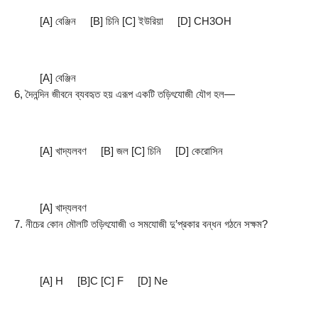
         [A] বেঞ্জিন     [B] চিনি [C] ইউরিয়া     [D] CH3OH
         [A] বেঞ্জিন
6, দৈনন্দিন জীবনে ব্যবহৃত হয় এরূপ একটি তড়িৎযােজী যৌগ হল—
         [A] খাদ্যলবণ     [B] জল [C] চিনি     [D] কেরােসিন
         [A] খাদ্যলবণ
7. নীচের কোন মৌলটি তড়িৎযােজী ও সমযােজী দু’প্রকার বন্ধন গঠনে সক্ষম?
         [A] H     [B]C [C] F     [D] Ne