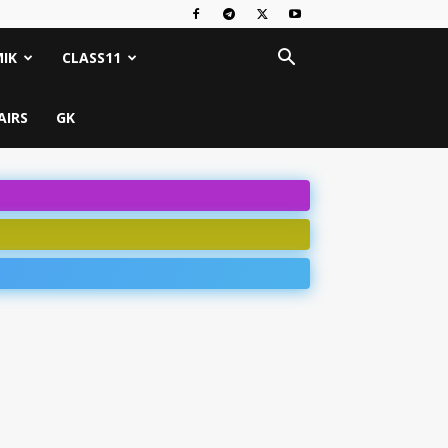
IK
CLASS11
AIRS
GK