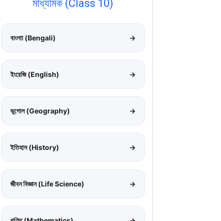
মাধ্যমিক (Class 10)
বাংলাা (Bengali)
→
ইংরেজি (English)
→
ভূগোল (Geography)
→
ইতিহাস (History)
→
জীবন বিজ্ঞান (Life Science)
→
গণিত (Mathematics)
→