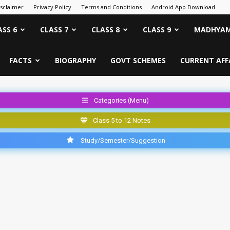
isclaimer
Privacy Policy
Terms and Conditions
Android App Download
ASS 6
CLASS 7
CLASS 8
CLASS 9
MADHYAM
FACTS
BIOGRAPHY
GOVT SCHEMES
CURRENT AFF
Categories (Menu)
Class 5 to 12 Notes
Study/Semester/Suggestion