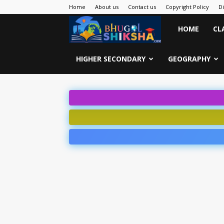
Home
About us
Contact us
Copyright Policy
D
Bhugol
HOME
CL
Shiksha
HIGHER SECONDARY
GEOGRAPHY