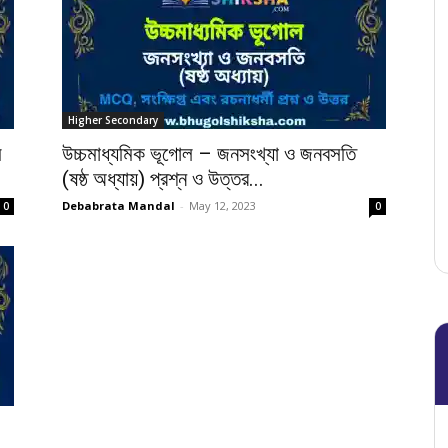
Higher Secondary
ম
উচ্চমাধ্যমিক ভূগোল – জনসংখ্যা ও জনবসতি
(ষষ্ঠ অধ্যায়) প্রশ্ন ও উত্তর...
Debabrata Mandal
-
May 12, 2023
0
0