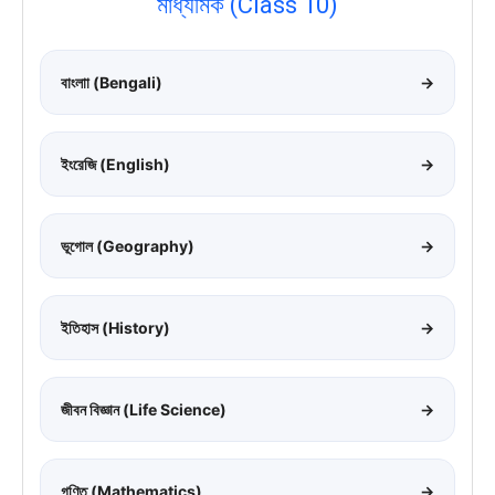
মাধ্যমিক (Class 10)
বাংলাা (Bengali)
→
ইংরেজি (English)
→
ভূগোল (Geography)
→
ইতিহাস (History)
→
জীবন বিজ্ঞান (Life Science)
→
গণিত (Mathematics)
→