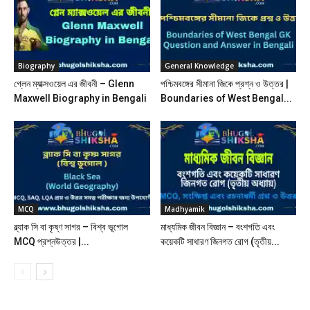
Biography
General Knowledge
গ্লেন ম্যাক্সওয়েল এর জীবনী – Glenn
পশ্চিমবঙ্গের সীমানা জিকে প্রশ্ন ও উত্তর |
Maxwell Biography in Bengali
Boundaries of West Bengal...
MCQ
Madhyamik
ব্ল্যাক সি বা কৃষ্ণ সাগর – বিশ্ব ভূগোল
মাধ্যমিক জীবন বিজ্ঞান – বংশগতি এবং
MCQ প্রশ্নউত্তর |...
কয়েকটি সাধারণ জিনগত রোগ (তৃতীয়...