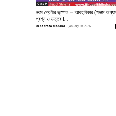
Class 9
নবম শ্রেণীর ভূগোল – আবহবিকার (পঞ্চম অধ্যা
প্রশ্ন ও উত্তর |...
Debabrata Mandal
-
January 30, 2026