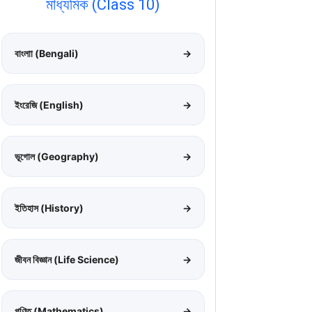
মাধ্যমিক (Class 10)
বাংলাা (Bengali)
→
ইংরেজি (English)
→
ভূগোল (Geography)
→
ইতিহাস (History)
→
জীবন বিজ্ঞান (Life Science)
→
গণিত (Mathematics)
→