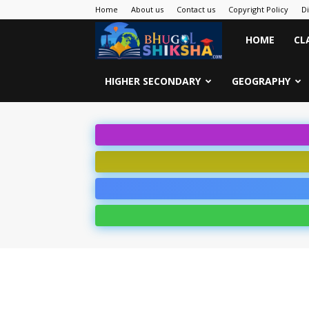
Home
About us
Contact us
Copyright Policy
D
Bhugol
HOME
CL
Shiksha
HIGHER SECONDARY
GEOGRAPHY