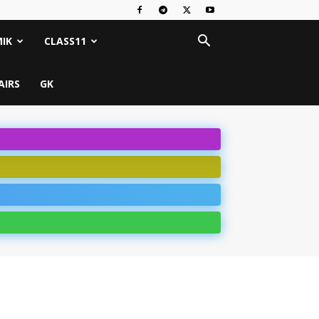
IK
CLASS11
AIRS
GK