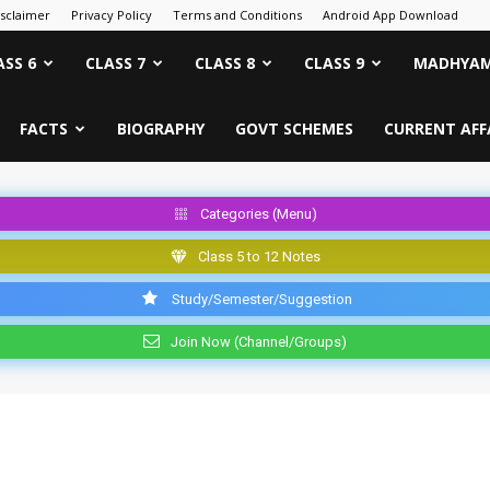
isclaimer
Privacy Policy
Terms and Conditions
Android App Download
ASS 6
CLASS 7
CLASS 8
CLASS 9
MADHYAM
FACTS
BIOGRAPHY
GOVT SCHEMES
CURRENT AFF
Categories (Menu)
Class 5 to 12 Notes
Study/Semester/Suggestion
Join Now (Channel/Groups)