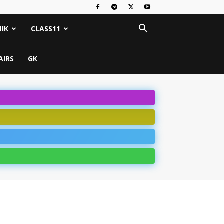
IK
CLASS11
AIRS
GK