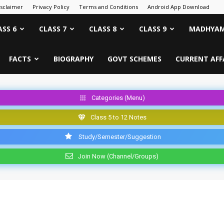
isclaimer
Privacy Policy
Terms and Conditions
Android App Download
ASS 6
CLASS 7
CLASS 8
CLASS 9
MADHYAM
FACTS
BIOGRAPHY
GOVT SCHEMES
CURRENT AFF
Categories (Menu)
Class 5 to 12 Notes
Study/Semester/Suggestion
Join Now (Channel/Groups)