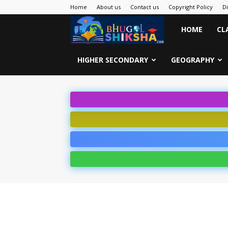
Home
About us
Contact us
Copyright Policy
D
Bhugol
HOME
CL
Shiksha
HIGHER SECONDARY
GEOGRAPHY