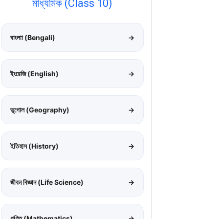
মাধ্যমিক (Class 10)
বাংলাা (Bengali)
→
ইংরেজি (English)
→
ভূগোল (Geography)
→
ইতিহাস (History)
→
জীবন বিজ্ঞান (Life Science)
→
গণিত (Mathematics)
→