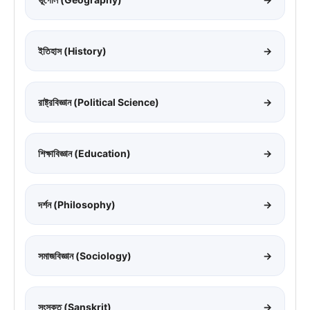
ইতিহাস (History)
→
রাষ্ট্রবিজ্ঞান (Political Science)
→
শিক্ষাবিজ্ঞান (Education)
→
দর্শন (Philosophy)
→
সমাজবিজ্ঞান (Sociology)
→
সংস্কৃত (Sanskrit)
→