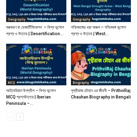
Geography
Geography
মরুকরণ বা ডেজার্টিফিকেশন – বিশ্ব ভূগোল
পশ্চিমবঙ্গের খরা অঞ্চল – পশ্চিমবঙ্গ ভূগোল
প্রশ্ন ও উত্তর | Desertification...
প্রশ্ন ও উত্তর | West...
MCQ
Biography
আইবেরিয়ান উপদ্বীপ – বিশ্ব ভূগোল
পৃথ্বীরাজ চৌহান এর জীবনী – PrithviRaj
MCQ প্রশ্নউত্তর | Iberian
Chauhan Biography in Bengali
Peninsula –...