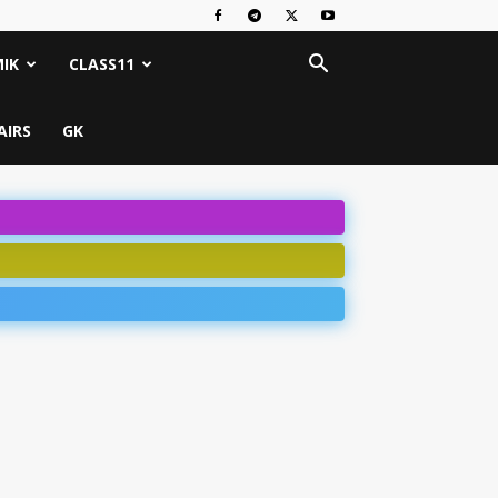
IK
CLASS11
AIRS
GK