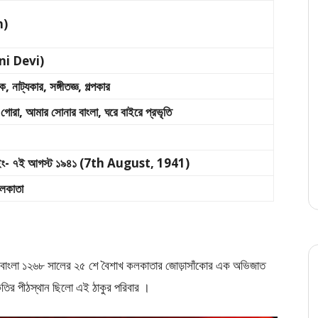
h)
lini Devi)
, নাট্যকার, সঙ্গীতজ্ঞ, গল্পকার
লী, গোরা, আমার সোনার বাংলা, ঘরে বাইরে প্রভৃতি
্দ / ইং- ৭ই আগস্ট ১৯৪১ (7th August, 1941)
োলকাতা
 মে বাংলা ১২৬৮ সালের ২৫ শে বৈশাখ কলকাতার জোড়াসাঁকোর এক অভিজাত
কৃতির পীঠস্থান ছিলাে এই ঠাকুর পরিবার ।