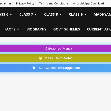
isclaimer
Privacy Policy
Terms and Conditions
Android App Download
ASS 6
CLASS 7
CLASS 8
CLASS 9
MADHYAM
FACTS
BIOGRAPHY
GOVT SCHEMES
CURRENT AFF
Categories (Menu)
Class 5 to 12 Notes
Study/Semester/Suggestion