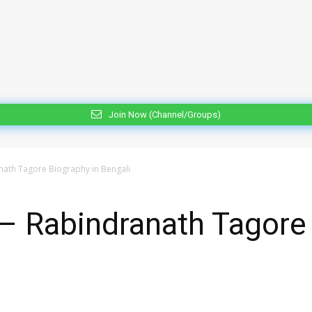
Join Now (Channel/Groups)
indranath Tagore Biography in Bengali
 জীবনী – Rabindranath Tago