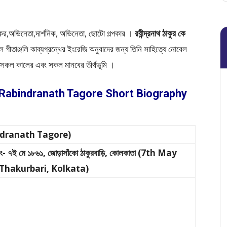
িত্রকর,অভিনেতা,দার্শনিক, অভিনেতা, ছোটো গল্পকার ।
রবীন্দ্রনাথ ঠাকুর কে
 গীতাঞ্জলি কাব্যগ্রন্থের ইংরেজি অনুবাদের জন্য তিনি সাহিত্যে নোবেল
কল কালের এবং সকল মানবের তীর্থভূমি ।
্ত জীবনী (Rabindranath Tagore Short Biography
Rabindranath Tagore)
/ ইং- ৭ই মে ১৮৬১, জোড়াসাঁকো ঠাকুরবাড়ি, কোলকাতা (7th May
Thakurbari, Kolkata)