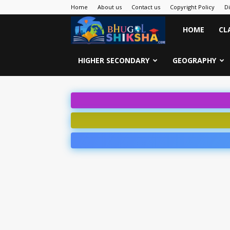
Home
About us
Contact us
Copyright Policy
D
Bhugol
HOME
CL
Shiksha
HIGHER SECONDARY
GEOGRAPHY