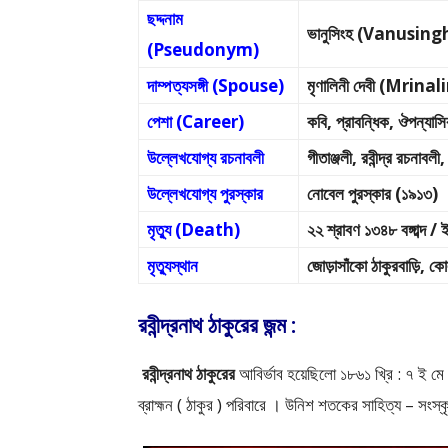
ছদ্দনাম
ভানুসিংহ (Vanusing
(Pseudonym)
দাম্পত্যসঙ্গী (Spouse)
মৃণালিনী দেবী (Mrina
পেশা (Career)
কবি, প্রাবন্ধিক, ঔপন্যাসিক
উল্লেখযোগ্য রচনাবলী
গীতাঞ্জলী, রবীন্দ্র রচনাব
উল্লেখযোগ্য পুরস্কার
নোবেল পুরস্কার (১৯১৩)
মৃত্যু (Death)
২২ শ্রাবণ ১৩৪৮ বঙ্গাব
মৃত্যুস্থান
জোড়াসাঁকো ঠাকুরবাড়ি, ক
রবীন্দ্রনাথ ঠাকুরের জন্ম :
রবীন্দ্রনাথ ঠাকুরের
আবির্ভাব হয়েছিলাে ১৮৬১ খ্রি : ৭ ই
ব্রাহ্মন ( ঠাকুর ) পরিবারে । উনিশ শতকের সাহিত্য – সংস্