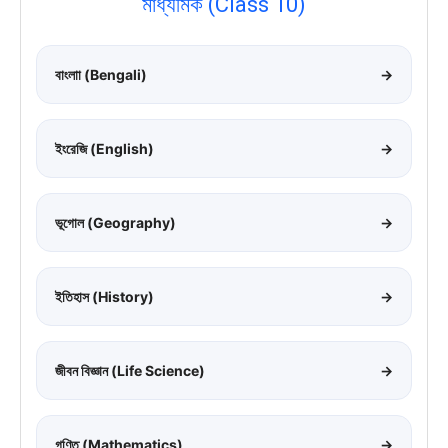
মাধ্যমিক (Class 10)
বাংলাা (Bengali)
→
ইংরেজি (English)
→
ভূগোল (Geography)
→
ইতিহাস (History)
→
জীবন বিজ্ঞান (Life Science)
→
গণিত (Mathematics)
→