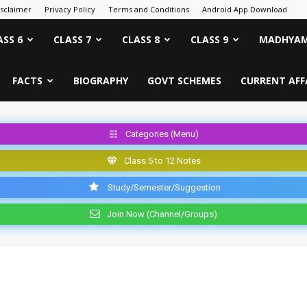
isclaimer
Privacy Policy
Terms and Conditions
Android App Download
ASS 6
CLASS 7
CLASS 8
CLASS 9
MADHYAM
FACTS
BIOGRAPHY
GOVT SCHEMES
CURRENT AFF
Categories (Menu)
Class 5 to 12 Notes
Study/Semester/Suggestion
Join Now (Channel/Groups)