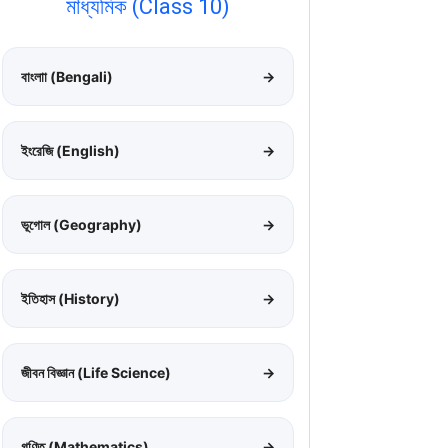
মাধ্যমিক (Class 10)
বাংলাা (Bengali)
→
ইংরেজি (English)
→
ভূগোল (Geography)
→
ইতিহাস (History)
→
জীবন বিজ্ঞান (Life Science)
→
গণিত (Mathematics)
→