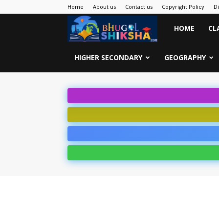
Home
About us
Contact us
Copyright Policy
D
Bhugol
HOME
CL
Shiksha
HIGHER SECONDARY
GEOGRAPHY