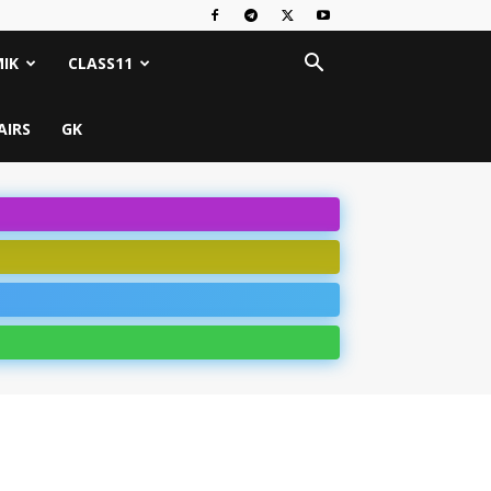
IK
CLASS11
AIRS
GK