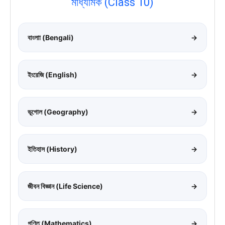
মাধ্যমিক (Class 10)
বাংলাা (Bengali)
→
ইংরেজি (English)
→
ভূগোল (Geography)
→
ইতিহাস (History)
→
জীবন বিজ্ঞান (Life Science)
→
গণিত (Mathematics)
→