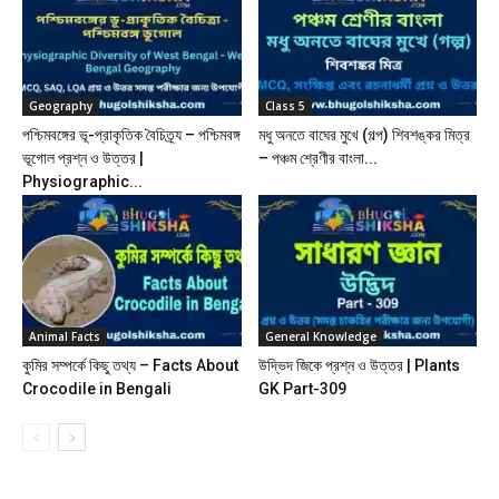
Geography
Class 5
পশ্চিমবঙ্গের ভূ-প্রাকৃতিক বৈচিত্র্য – পশ্চিমবঙ্গ
মধু অনতে বাঘের মুখে (গল্প) শিবশঙ্কর মিত্র
ভূগোল প্রশ্ন ও উত্তর |
– পঞ্চম শ্রেণীর বাংলা...
Physiographic...
Animal Facts
General Knowledge
কুমির সম্পর্কে কিছু তথ্য – Facts About
উদ্ভিদ জিকে প্রশ্ন ও উত্তর | Plants
Crocodile in Bengali
GK Part-309