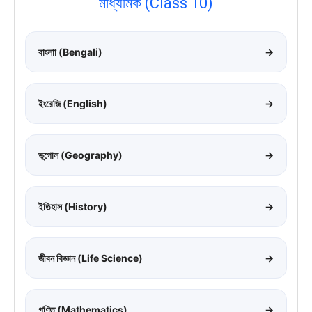
মাধ্যমিক (Class 10)
বাংলাা (Bengali)
→
ইংরেজি (English)
→
ভূগোল (Geography)
→
ইতিহাস (History)
→
জীবন বিজ্ঞান (Life Science)
→
গণিত (Mathematics)
→