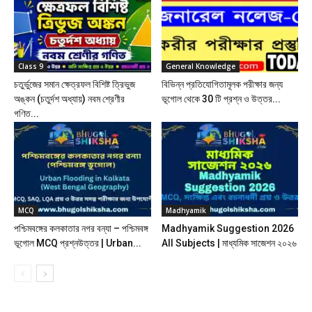
Class 9
General Knowledge
চতুর্ভুজের সমান ক্ষেত্রফল বিশিষ্ট ত্রিভুজ
বিভিন্ন প্রতিযোগিতামূলক পরীক্ষার জন্য
অঙ্কন (চতুর্দশ অধ্যায়) নবম শ্রেণীর
ভূগোল থেকে 30 টি প্রশ্ন ও উত্তর...
গণিত...
MCQ
Madhyamik
পশ্চিমবঙ্গের কলকাতার নগর বন্যা – পশ্চিমবঙ্গ
Madhyamik Suggestion 2026
ভূগোল MCQ প্রশ্নউত্তর | Urban...
All Subjects | মাধ্যমিক সাজেশন ২০২৬