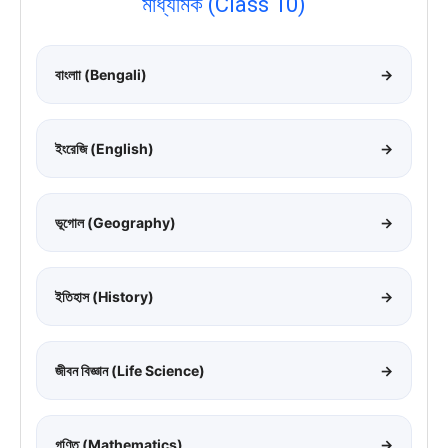
মাধ্যমিক (Class 10)
বাংলাা (Bengali)
→
ইংরেজি (English)
→
ভূগোল (Geography)
→
ইতিহাস (History)
→
জীবন বিজ্ঞান (Life Science)
→
গণিত (Mathematics)
→