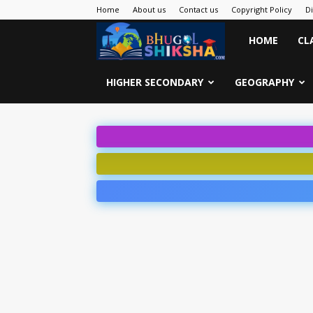
Home
About us
Contact us
Copyright Policy
D
Bhugol
HOME
CL
Shiksha
HIGHER SECONDARY
GEOGRAPHY