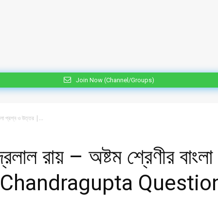
Join Now (Channel/Groups)
বাংলা প্রশ্ন ও উত্তর |...
জেন্দ্রলাল রায় – অষ্টম শ্রেণীর বাং
i Chandragupta Questio