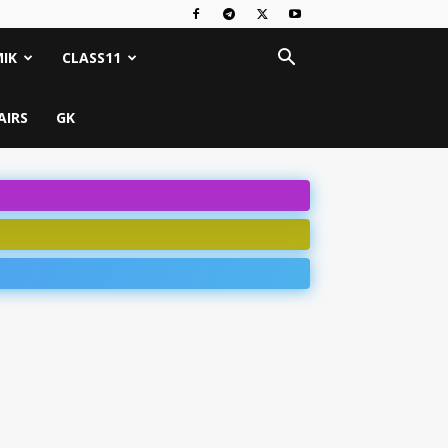
IK
CLASS11
AIRS
GK