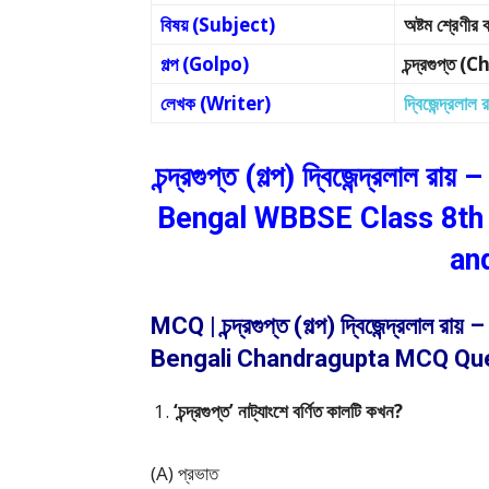
বিষয় (Subject)
অষ্টম শ্রেণ
গল্প (Golpo)
চন্দ্রগুপ্
লেখক (Writer)
দ্বিজেন্দ্রলাল 
চন্দ্রগুপ্ত (গল্প) দ্বিজেন্দ্রলাল রা
Bengal WBBSE Class 8th 
an
MCQ | চন্দ্রগুপ্ত (গল্প) দ্বিজেন্দ্রলাল রা
Bengali Chandragupta MCQ Que
‘চন্দ্রগুপ্ত’ নাট্যাংশে বর্ণিত কালটি কখন?
(A) প্রভাত