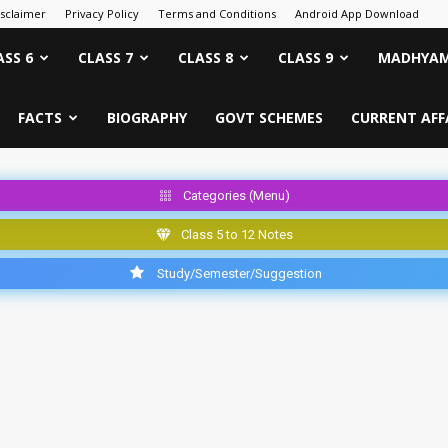
isclaimer
Privacy Policy
Terms and Conditions
Android App Download
ASS 6
CLASS 7
CLASS 8
CLASS 9
MADHYAM
FACTS
BIOGRAPHY
GOVT SCHEMES
CURRENT AFF
Categories (Menu)
Class 5 to 12 Notes
Study/Semester/Suggestion