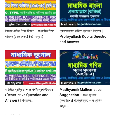
Higher Secondary
Madhyamik
উচ্চ মাধ্যমিক শিক্ষা বিজ্ঞান – মাধ্যমিক শিক্ষা
প্রলয়োল্লাস কবিতা প্রশ্ন ও উত্তর |
কমিশন (১৯৫২-৫৩) (ষষ্ঠ অধ্যায়)...
Proloyullash Kobita Question
and Answer
Madhyamik
Madhyamik
বহির্জাত প্রক্রিয়া – রচনাধর্মী প্রশ্নউত্তর
Madhyamik Mathematics
(Descriptive Question and
Suggestion – সরল সুদকষা
Answer) | মাধ্যমিক...
(অধ্যায়-২) প্রশ্নউত্তর – মাধ্যমিক
অঙ্ক...