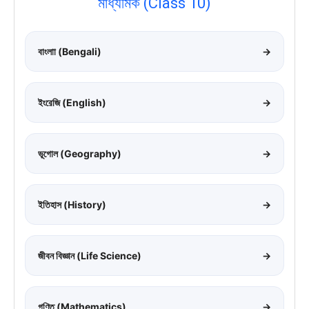
মাধ্যমিক (Class 10)
বাংলাা (Bengali)
→
ইংরেজি (English)
→
ভূগোল (Geography)
→
ইতিহাস (History)
→
জীবন বিজ্ঞান (Life Science)
→
গণিত (Mathematics)
→