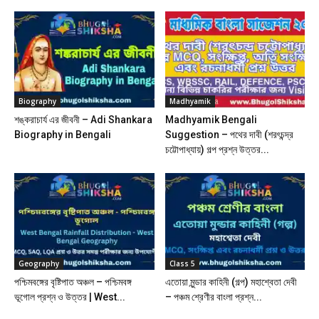
Biography
Madhyamik
শঙ্করাচার্য এর জীবনী – Adi Shankara
Madhyamik Bengali
Biography in Bengali
Suggestion – পথের দাবী (শরৎচন্দ্র
চট্টোপাধ্যায়) গল্প প্রশ্ন উত্তর...
Geography
Class 5
পশ্চিমবঙ্গের বৃষ্টিপাত অঞ্চল – পশ্চিমবঙ্গ
এতোয়া মুন্ডার কাহিনী (গল্প) মহাশ্বেতা দেবী
ভূগোল প্রশ্ন ও উত্তর | West...
– পঞ্চম শ্রেণীর বাংলা প্রশ্ন...