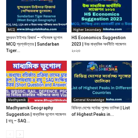
MCQ
Higher Secondary
সুন্দরবন টাইগার রিজার্ভ – পশ্চিমবঙ্গ ভূগোল
HS Economics Suggestion
MCQ প্রশ্নউত্তর | Sundarban
2023 | উচ্চ মাধ্যমিক অর্থনীতি সাজেশন
Tiger...
২০২৩
Madhyamik
General Knowledge
Madhyamik Geography
বিভিন্ন দেশের সর্বোচ্চ শৃঙ্গের তালিকা | List
Suggestion | মাধ্যমিক ভূগোল সাজেশন
of Highest Peaks in...
| বায়ু – SAQ...