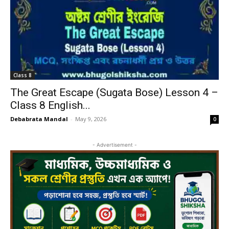
Class 8
The Great Escape (Sugata Bose) Lesson 4 –
Class 8 English...
Debabrata Mandal
-
May 9, 2026
0
- Advertisement -