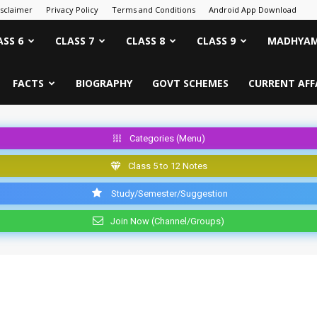
isclaimer
Privacy Policy
Terms and Conditions
Android App Download
ASS 6
CLASS 7
CLASS 8
CLASS 9
MADHYAM
FACTS
BIOGRAPHY
GOVT SCHEMES
CURRENT AFF
Categories (Menu)
Class 5 to 12 Notes
Study/Semester/Suggestion
Join Now (Channel/Groups)