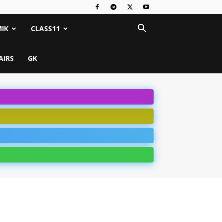
IK
CLASS11
AIRS
GK