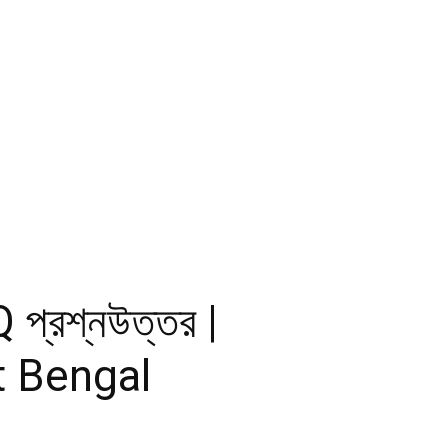
Q প্রশ্নউত্তর |
t Bengal