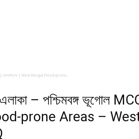
ূগোল MCQ প্রশ্নউত্তর | West Bengal Flood-prone...
রবণ এলাকা – পশ্চিমবঙ্গ ভূগোল MC
ood-prone Areas – Wes
Q