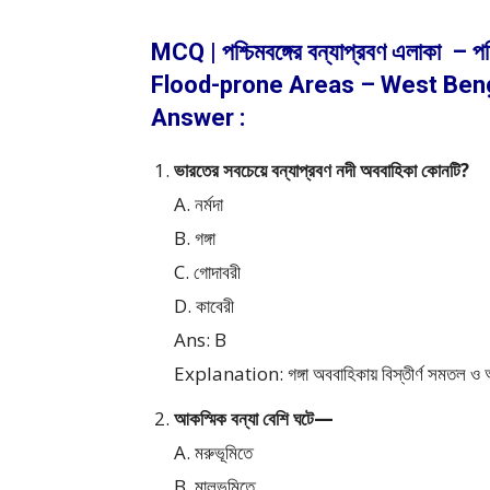
MCQ | পশ্চিমবঙ্গের বন্যাপ্রবণ এলাকা – প
Flood-prone Areas – West Ben
Answer :
ভারতের সবচেয়ে বন্যাপ্রবণ নদী অববাহিকা কোনটি?
A. নর্মদা
B. গঙ্গা
C. গোদাবরী
D. কাবেরী
Ans: B
Explanation: গঙ্গা অববাহিকায় বিস্তীর্ণ সমতল ও অত
আকস্মিক বন্যা বেশি ঘটে—
A. মরুভূমিতে
B. মালভূমিতে