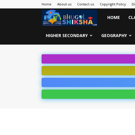
Home
About us
Contact us
Copyright Policy
D
Bhugol
HOME
CL
Shiksha
HIGHER SECONDARY
GEOGRAPHY