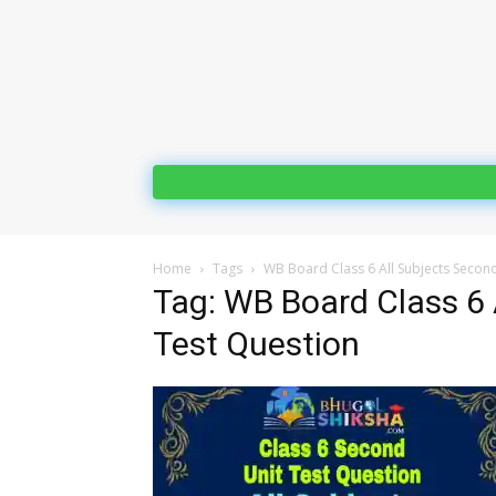
Home
Tags
WB Board Class 6 All Subjects Secon
Tag: WB Board Class 6 
Test Question