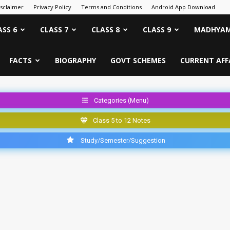
isclaimer
Privacy Policy
Terms and Conditions
Android App Download
ASS 6
CLASS 7
CLASS 8
CLASS 9
MADHYAM
FACTS
BIOGRAPHY
GOVT SCHEMES
CURRENT AFF
Categories (Menu)
Class 5 to 12 Notes
Study/Semester/Suggestion