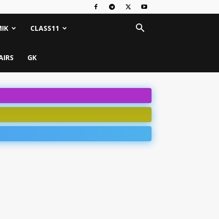
IK
CLASS11
AIRS
GK