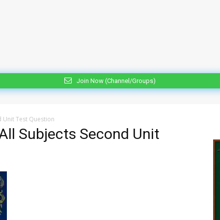
Join Now (Channel/Groups)
d Unit Test Question
All Subjects Second Unit