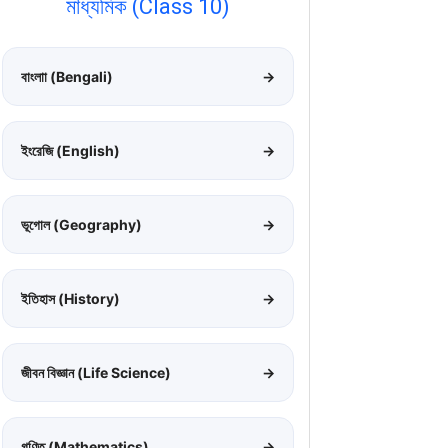
মাধ্যমিক (Class 10)
বাংলাা (Bengali)
→
ইংরেজি (English)
→
ভূগোল (Geography)
→
ইতিহাস (History)
→
জীবন বিজ্ঞান (Life Science)
→
গণিত (Mathematics)
→