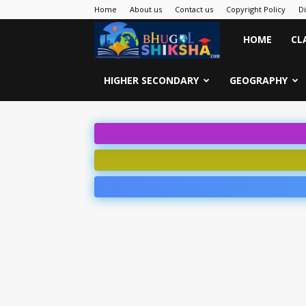
Home
About us
Contact us
Copyright Policy
D
Bhugol
HOME
CL
Shiksha
HIGHER SECONDARY
GEOGRAPHY