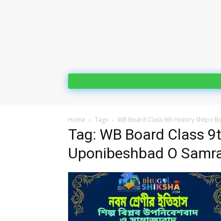
Home
Tags
WB Board Class 9th History Shilpo
Tag: WB Board Class 9t
Uponibeshbad O Samra