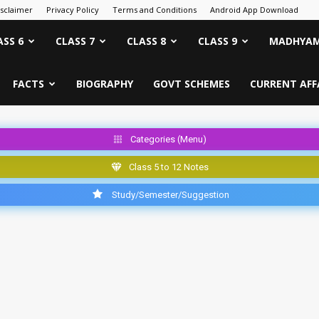
isclaimer
Privacy Policy
Terms and Conditions
Android App Download
ASS 6
CLASS 7
CLASS 8
CLASS 9
MADHYAM
FACTS
BIOGRAPHY
GOVT SCHEMES
CURRENT AFF
Categories (Menu)
Class 5 to 12 Notes
Study/Semester/Suggestion