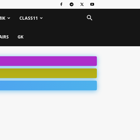
IK
CLASS11
AIRS
GK