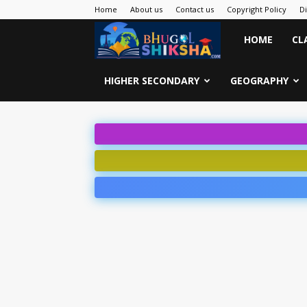
Home
About us
Contact us
Copyright Policy
D
Bhugol
HOME
CL
Shiksha
HIGHER SECONDARY
GEOGRAPHY