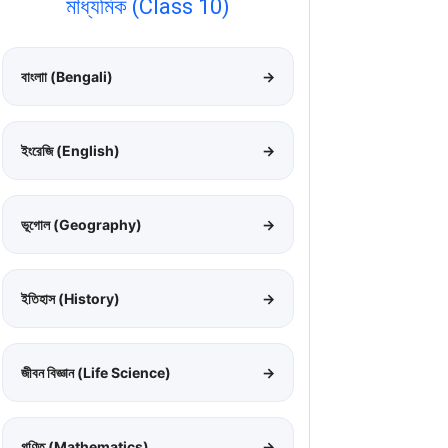
মাধ্যমিক (Class 10)
বাংলাা (Bengali)
→
ইংরেজি (English)
→
ভূগোল (Geography)
→
ইতিহাস (History)
→
জীবন বিজ্ঞান (Life Science)
→
গণিত (Mathematics)
→