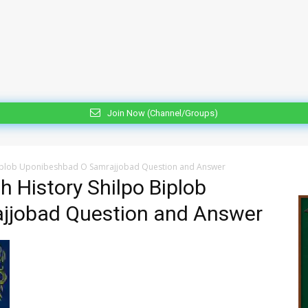
Join Now (Channel/Groups)
 Biplob Uponibeshbad O Samrajjobad Question and Answer
h History Shilpo Biplob
jjobad Question and Answer