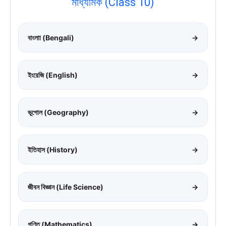
মাধ্যমিক (Class 10)
বাংলাা (Bengali)
→
ইংরেজি (English)
→
ভূগোল (Geography)
→
ইতিহাস (History)
→
জীবন বিজ্ঞান (Life Science)
→
গণিত (Mathematics)
→