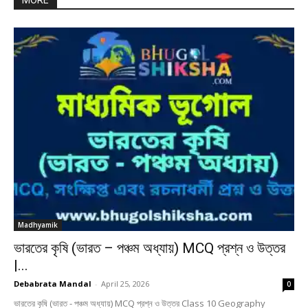
MORE
Madhyamik
ভারতের কৃষি (ভারত – পঞ্চম অধ্যায়) MCQ প্রশ্ন ও উত্তর
|...
Debabrata Mandal
-
April 25, 2026
0
ভারতের কৃষি (ভারত - পঞ্চম অধ্যায়) MCQ প্রশ্ন ও উত্তর Class 10 Geography