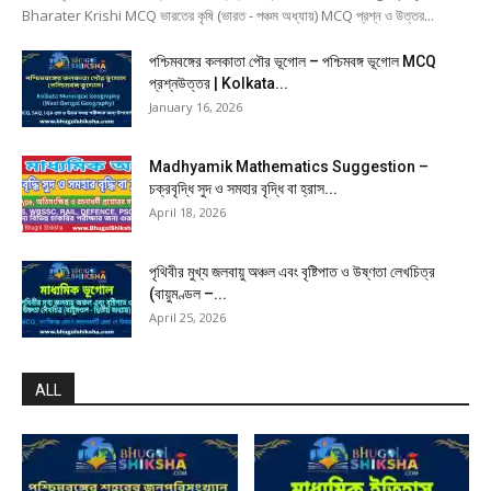
Bharater Krishi MCQ ভারতের কৃষি (ভারত - পঞ্চম অধ্যায়) MCQ প্রশ্ন ও উত্তর...
পশ্চিমবঙ্গের কলকাতা পৌর ভূগোল – পশ্চিমবঙ্গ ভূগোল MCQ
প্রশ্নউত্তর | Kolkata...
January 16, 2026
Madhyamik Mathematics Suggestion –
চক্রবৃদ্ধি সুদ ও সমহার বৃদ্ধি বা হ্রাস...
April 18, 2026
পৃথিবীর মুখ্য জলবায়ু অঞ্চল এবং বৃষ্টিপাত ও উষ্ণতা লেখচিত্র
(বায়ুমণ্ডল –...
April 25, 2026
ALL