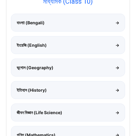
মাধ্যমিক (Class 10)
বাংলাা (Bengali)
→
ইংরেজি (English)
→
ভূগোল (Geography)
→
ইতিহাস (History)
→
জীবন বিজ্ঞান (Life Science)
→
গণিত (Mathematics)
→