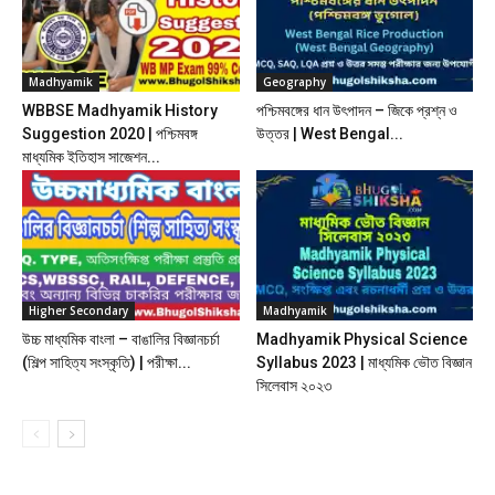
Madhyamik
Geography
WBBSE Madhyamik History
পশ্চিমবঙ্গের ধান উৎপাদন – জিকে প্রশ্ন ও
Suggestion 2020 | পশ্চিমবঙ্গ
উত্তর | West Bengal...
মাধ্যমিক ইতিহাস সাজেশন...
Higher Secondary
Madhyamik
উচ্চ মাধ্যমিক বাংলা – বাঙালির বিজ্ঞানচর্চা
Madhyamik Physical Science
(শিল্প সাহিত্য সংস্কৃতি) | পরীক্ষা...
Syllabus 2023 | মাধ্যমিক ভৌত বিজ্ঞান
সিলেবাস ২০২৩