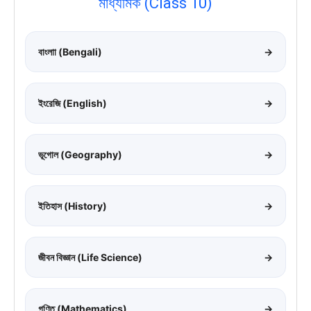
মাধ্যমিক (Class 10)
বাংলাা (Bengali)
→
ইংরেজি (English)
→
ভূগোল (Geography)
→
ইতিহাস (History)
→
জীবন বিজ্ঞান (Life Science)
→
গণিত (Mathematics)
→