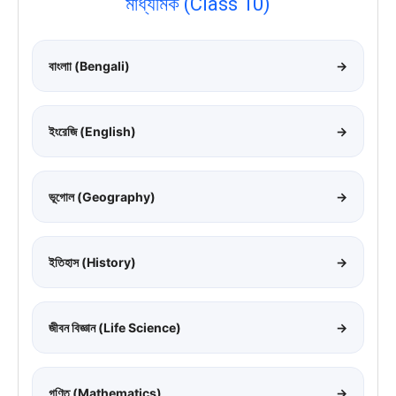
মাধ্যমিক (Class 10)
বাংলাা (Bengali)
→
ইংরেজি (English)
→
ভূগোল (Geography)
→
ইতিহাস (History)
→
জীবন বিজ্ঞান (Life Science)
→
গণিত (Mathematics)
→