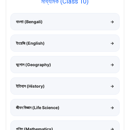
মাধ্যমিক (Class 10)
বাংলাা (Bengali)
→
ইংরেজি (English)
→
ভূগোল (Geography)
→
ইতিহাস (History)
→
জীবন বিজ্ঞান (Life Science)
→
গণিত (Mathematics)
→