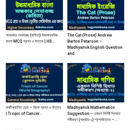
Higher Secondary
Madhyamik
অন্ধকার লেখাগুচ্ছ (কবিতা) উচ্চমাধ্যমিক
The Cat (Prose) Andrew
বাংলা MCQ প্রশ্ন ও উত্তর | HS...
Barton Petarson –
Madhyamik English Question
and...
General Knowledge
Madhyamik
কর্কটক্রান্তি রেখা – জিকে প্রশ্ন ও উত্তর
Madhyamik Mathematics
| Tropic of Cancer...
Suggestion – একচল বিশিষ্ট দ্বিঘাত
সমীকরণ (অধ্যায়-১) প্রশ্নউত্তর –...