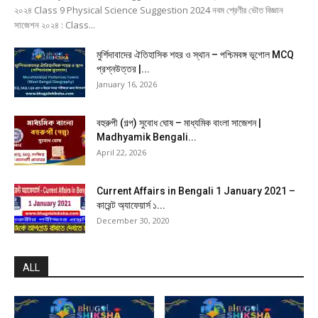
২০২৪ Class 9 Physical Science Suggestion 2024 নবম শ্রেণীর ভৌত বিজ্ঞান
সাজেশন ২০২৪ : Class...
মুর্শিদাবাদের ঐতিহাসিক শহর ও স্থান – পশ্চিমবঙ্গ ভূগোল MCQ
প্রশ্নউত্তর |...
January 16, 2026
বহুরুপী (গল্প) সুবোধ ঘোষ – মাধ্যমিক বাংলা সাজেশন |
Madhyamik Bengali...
April 22, 2026
Current Affairs in Bengali 1 January 2021 –
কারেন্ট অ্যাফেয়ার্স ১...
December 30, 2020
ALL