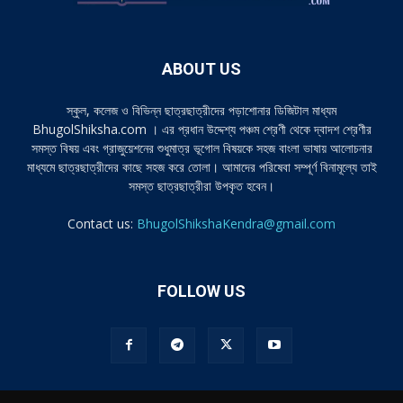
ABOUT US
স্কুল, কলেজ ও বিভিন্ন ছাত্রছাত্রীদের পড়াশোনার ডিজিটাল মাধ্যম
BhugolShiksha.com । এর প্রধান উদ্দেশ্য পঞ্চম শ্রেণী থেকে দ্বাদশ শ্রেণীর
সমস্ত বিষয় এবং গ্রাজুয়েশনের শুধুমাত্র ভূগোল বিষয়কে সহজ বাংলা ভাষায় আলোচনার
মাধ্যমে ছাত্রছাত্রীদের কাছে সহজ করে তোলা। আমাদের পরিষেবা সম্পূর্ণ বিনামূল্যে তাই
সমস্ত ছাত্রছাত্রীরা উপকৃত হবেন।
Contact us:
BhugolShikshaKendra@gmail.com
FOLLOW US