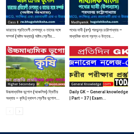
Class 8
Madhyamik
ভারতের প্রতিবেশী দেশসমূহ ও তাদের সঙ্গে
পথের দাবী (গল্প) শরৎচন্দ্র চট্টোপাধ্যায় –
সম্পর্ক (অষ্টম অধ্যায়) অষ্টম শ্রেণীর...
মাধ্যমিক বাংলা প্রশ্ন ও উত্তর...
Higher Secondary
General Knowledge
উচ্চমাধ্যমিক ভূগোল (আঞ্চলিক) দ্বিতীয়
Daily GK – General knowledge
অধ্যায় – কৃষি | দ্বাদশ শ্রেণীর ভূগোল...
| Part – 37 | Exam...