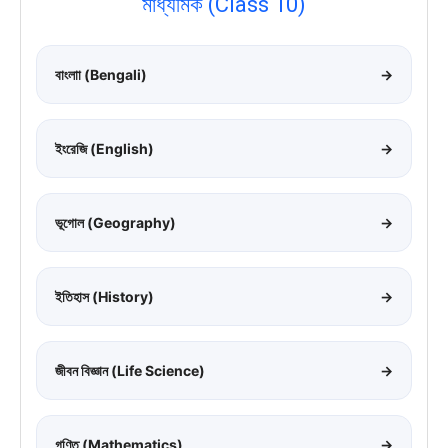
মাধ্যমিক (Class 10)
বাংলাা (Bengali)
→
ইংরেজি (English)
→
ভূগোল (Geography)
→
ইতিহাস (History)
→
জীবন বিজ্ঞান (Life Science)
→
গণিত (Mathematics)
→