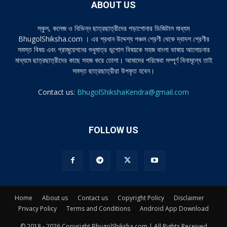
ABOUT US
স্কুল, কলেজ ও বিভিন্ন ছাত্রছাত্রীদের পড়াশোনার ডিজিটাল মাধ্যম
BhugolShiksha.com । এর প্রধান উদ্দেশ্য পঞ্চম শ্রেণী থেকে দ্বাদশ শ্রেণীর
সমস্ত বিষয় এবং গ্রাজুয়েশনের শুধুমাত্র ভূগোল বিষয়কে সহজ বাংলা ভাষায় আলোচনার
মাধ্যমে ছাত্রছাত্রীদের কাছে সহজ করে তোলা। আমাদের পরিষেবা সম্পূর্ণ বিনামূল্যে তাই
সমস্ত ছাত্রছাত্রীরা উপকৃত হবেন।
Contact us:
BhugolShikshaKendra@gmail.com
FOLLOW US
Home
About us
Contact us
Copyright Policy
Disclaimer
Privacy Policy
Terms and Conditions
Android App Download
© 2018 - 2026 Copyright BhugolShiksha.com | All Rights Received