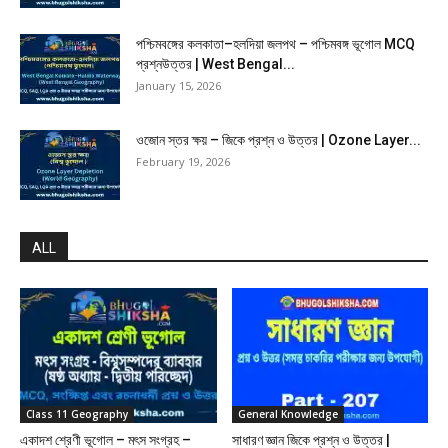
পশ্চিমবঙ্গের কলকাতা–হলদিয়া জলপথ – পশ্চিমবঙ্গ ভূগোল MCQ
প্রশ্নউত্তর | West Bengal...
January 15, 2026
ওজোন স্তর ক্ষয় – জিকে প্রশ্ন ও উত্তর | Ozone Layer...
February 19, 2026
ALL
Class 11 Geography
General Knowledge
একাদশ শ্রেণী ভূগোল – মৎস সংগ্রহ –
সাধারণ জ্ঞান জিকে প্রশ্ন ও উত্তর |