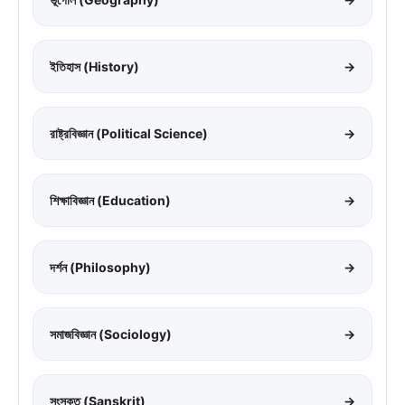
ইতিহাস (History)
→
রাষ্ট্রবিজ্ঞান (Political Science)
→
শিক্ষাবিজ্ঞান (Education)
→
দর্শন (Philosophy)
→
সমাজবিজ্ঞান (Sociology)
→
সংস্কৃত (Sanskrit)
→