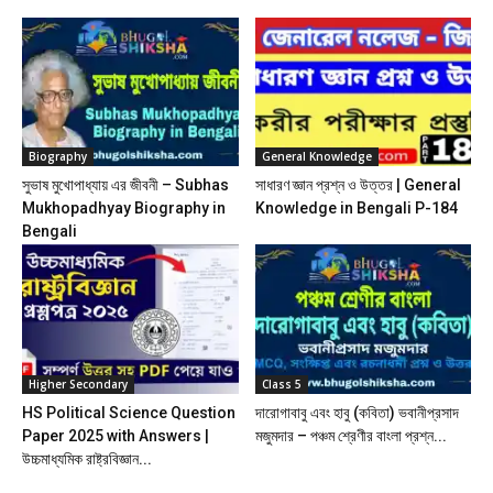
Biography
General Knowledge
সুভাষ মুখোপাধ্যায় এর জীবনী – Subhas
সাধারণ জ্ঞান প্রশ্ন ও উত্তর | General
Mukhopadhyay Biography in
Knowledge in Bengali P-184
Bengali
Higher Secondary
Class 5
HS Political Science Question
দারোগাবাবু এবং হাবু (কবিতা) ভবানীপ্রসাদ
Paper 2025 with Answers |
মজুমদার – পঞ্চম শ্রেণীর বাংলা প্রশ্ন...
উচ্চমাধ্যমিক রাষ্ট্রবিজ্ঞান...