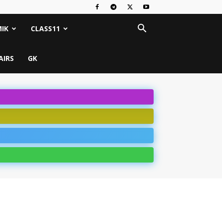
IK
CLASS11
AIRS
GK