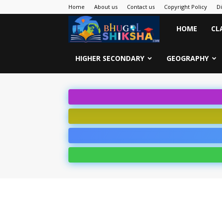
Home
About us
Contact us
Copyright Policy
D
Bhugol
HOME
CL
Shiksha
HIGHER SECONDARY
GEOGRAPHY