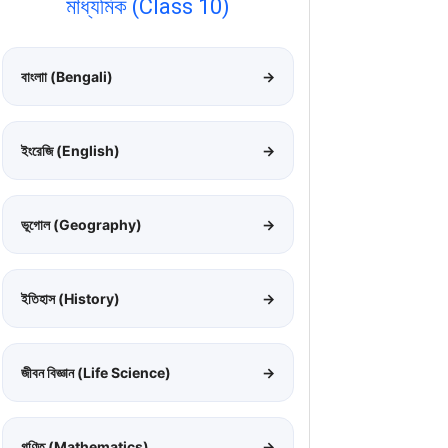
মাধ্যমিক (Class 10)
বাংলাা (Bengali)
→
ইংরেজি (English)
→
ভূগোল (Geography)
→
ইতিহাস (History)
→
জীবন বিজ্ঞান (Life Science)
→
গণিত (Mathematics)
→