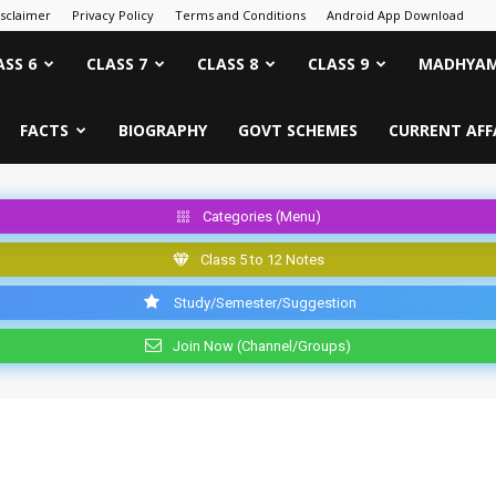
isclaimer
Privacy Policy
Terms and Conditions
Android App Download
ASS 6
CLASS 7
CLASS 8
CLASS 9
MADHYAM
FACTS
BIOGRAPHY
GOVT SCHEMES
CURRENT AFF
Categories (Menu)
Class 5 to 12 Notes
Study/Semester/Suggestion
Join Now (Channel/Groups)