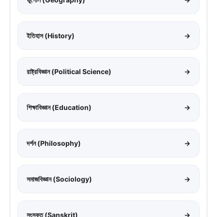
ইতিহাস (History)
→
রাষ্ট্রবিজ্ঞান (Political Science)
→
শিক্ষাবিজ্ঞান (Education)
→
দর্শন (Philosophy)
→
সমাজবিজ্ঞান (Sociology)
→
সংস্কৃত (Sanskrit)
→